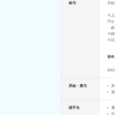
給与
月給
※上
円を
超
※経
※試
初年
50
昇給・賞与
昇
賞
諸手当
通
住