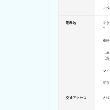
※残
勤務地
東京
F
※転
【雇
【変
マイ
東京
交通アクセス
各線