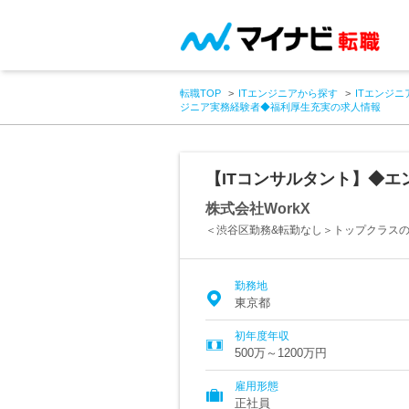
転職TOP
ITエンジニアから探す
ITエンジニ
ジニア実務経験者◆福利厚生充実の求人情報
【ITコンサルタント】◆
株式会社WorkX
＜渋谷区勤務&転勤なし＞トップクラス
勤務地
東京都
初年度年収
500万～1200万円
雇用形態
正社員