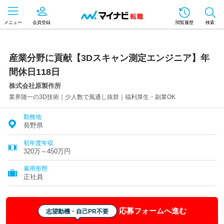
メニュー
会員登録
閲覧履歴
検索
産業分野に貢献【3Dスキャン測定エンジニア】年
間休日118日
株式会社原製作所
業界随一の3D技術｜少人数で風通し抜群｜福利厚生・副業OK
勤務地
長野県
初年度年収
320万～450万円
雇用形態
正社員
応募フォームへ進む
志望動機・自己PR不要