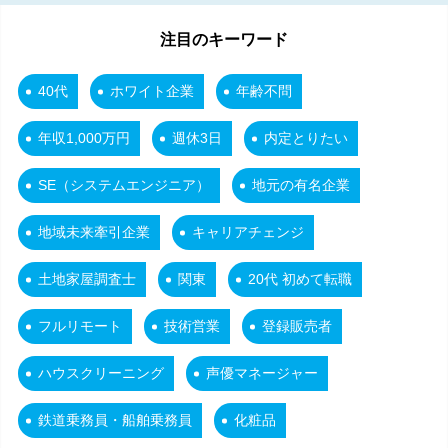
注目のキーワード
40代
ホワイト企業
年齢不問
年収1,000万円
週休3日
内定とりたい
SE（システムエンジニア）
地元の有名企業
地域未来牽引企業
キャリアチェンジ
土地家屋調査士
関東
20代 初めて転職
フルリモート
技術営業
登録販売者
ハウスクリーニング
声優マネージャー
鉄道乗務員・船舶乗務員
化粧品