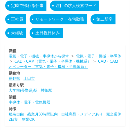
定時で帰れる仕事
注目の求人検索ワード
正社員
リモートワーク・在宅勤務
第二新卒
未経験
土日祝日休み
職種
電気・電子・機械・半導体から探す
>
電気・電子・機械・半導体
>
CAD・CAM（電気・電子・半導体・機械系）
>
CAD・CAM
オペレーター（電気・電子・機械・半導体系）
勤務地
長野県
上田市
最寄り駅
大学前(長野県)駅
神畑駅
業種
半導体・電子・電気機器
特徴
服装自由
残業月30時間以内
自社商品・メディアあり
完全週休
2日制
副業OK