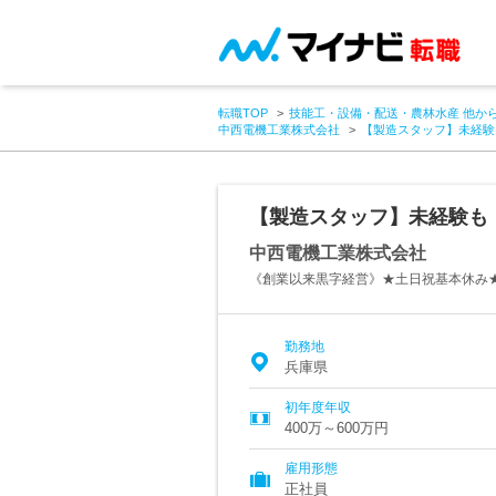
転職TOP
技能工・設備・配送・農林水産 他か
中西電機工業株式会社
【製造スタッフ】未経験も
【製造スタッフ】未経験も！
中西電機工業株式会社
《創業以来黒字経営》★土日祝基本休み
勤務地
兵庫県
初年度年収
400万～600万円
雇用形態
正社員