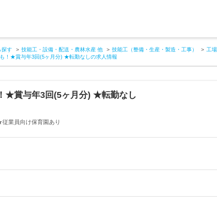
ら探す
技能工・設備・配送・農林水産 他
技能工（整備・生産・製造・工事）
工場
！★賞与年3回(5ヶ月分) ★転勤なしの求人情報
★賞与年3回(5ヶ月分) ★転勤なし
★従業員向け保育園あり