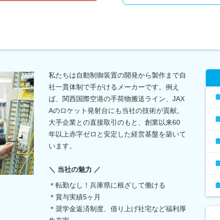
私たちは自動制御装置の開発から製作まで自
社一貫体制で手がけるメーカーです。例え
ば、関西国際空港の手荷物搬送ライン、JAX
Aのロケット発射台にも当社の技術が貢献。
大手企業との直接取引のもと、創業以来60
年以上赤字ゼロと安定した経営基盤を築いて
います。
＼ 当社の魅力 ／
＊転勤なし！兵庫県に根ざして働ける
＊賞与実績5ヶ月
＊奨学金返済制度、借り上げ社宅など福利厚