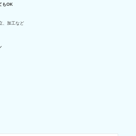
てもOK
立、加工など
／