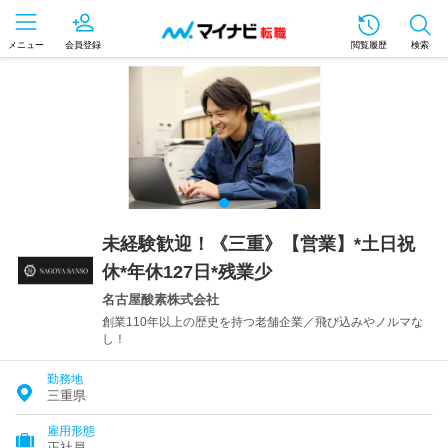
メニュー
会員登録
閲覧履歴
検索
未経験歓迎！《三重》【営業】*土日祝
休*年休127日*残業少
名古屋酸素株式会社
創業110年以上の歴史を持つ老舗企業／飛び込みやノルマな
し！
勤務地
三重県
雇用形態
正社員