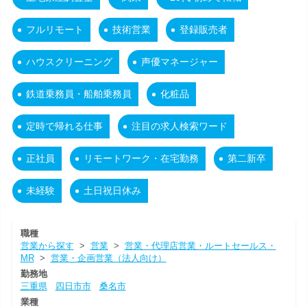
フルリモート
技術営業
登録販売者
ハウスクリーニング
声優マネージャー
鉄道乗務員・船舶乗務員
化粧品
定時で帰れる仕事
注目の求人検索ワード
正社員
リモートワーク・在宅勤務
第二新卒
未経験
土日祝日休み
職種
営業から探す
>
営業
>
営業・代理店営業・ルートセールス・
MR
>
営業・企画営業（法人向け）
勤務地
三重県
四日市市
桑名市
業種