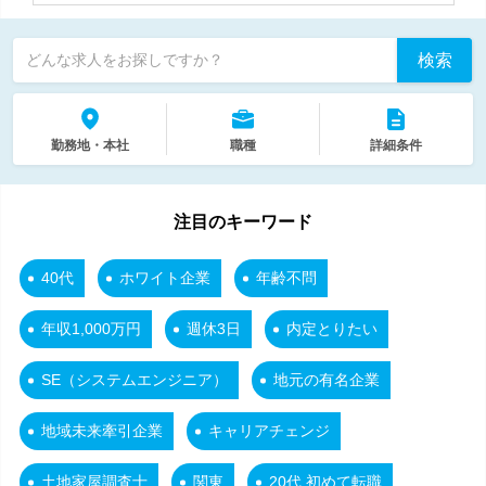
検索
どんな求人をお探しですか？
勤務地・本社
職種
詳細条件
注目のキーワード
40代
ホワイト企業
年齢不問
年収1,000万円
週休3日
内定とりたい
SE（システムエンジニア）
地元の有名企業
地域未来牽引企業
キャリアチェンジ
土地家屋調査士
関東
20代 初めて転職