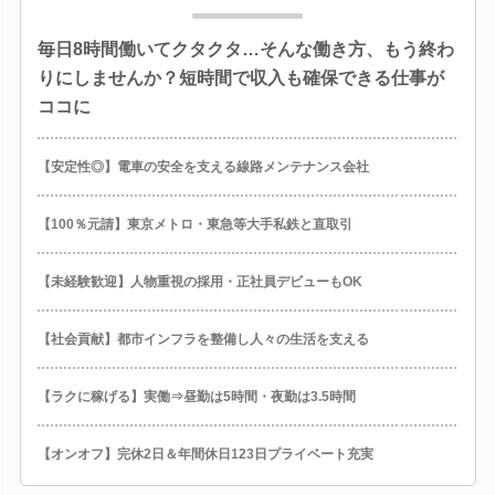
毎日8時間働いてクタクタ…そんな働き方、もう終わ
りにしませんか？短時間で収入も確保できる仕事が
ココに
【安定性◎】電車の安全を支える線路メンテナンス会社
【100％元請】東京メトロ・東急等大手私鉄と直取引
【未経験歓迎】人物重視の採用・正社員デビューもOK
【社会貢献】都市インフラを整備し人々の生活を支える
【ラクに稼げる】実働⇒昼勤は5時間・夜勤は3.5時間
【オンオフ】完休2日＆年間休日123日プライベート充実