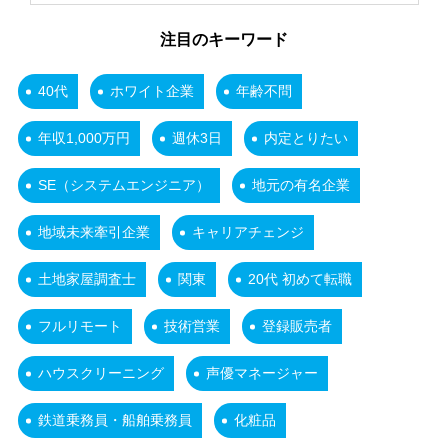
注目のキーワード
40代
ホワイト企業
年齢不問
年収1,000万円
週休3日
内定とりたい
SE（システムエンジニア）
地元の有名企業
地域未来牽引企業
キャリアチェンジ
土地家屋調査士
関東
20代 初めて転職
フルリモート
技術営業
登録販売者
ハウスクリーニング
声優マネージャー
鉄道乗務員・船舶乗務員
化粧品