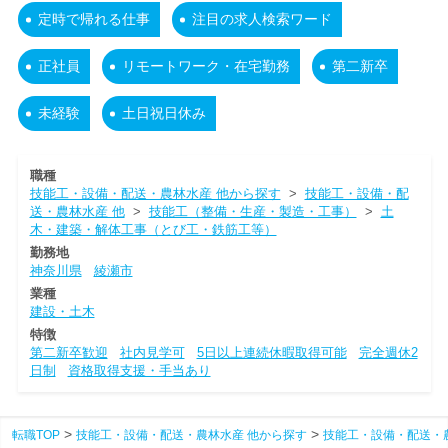
定時で帰れる仕事
注目の求人検索ワード
正社員
リモートワーク・在宅勤務
第二新卒
未経験
土日祝日休み
職種
技能工・設備・配送・農林水産 他から探す
>
技能工・設備・配
送・農林水産 他
>
技能工（整備・生産・製造・工事）
>
土
木・建築・解体工事（とび工・鉄筋工等）
勤務地
神奈川県
綾瀬市
業種
建設・土木
特徴
第二新卒歓迎
社内見学可
5日以上連続休暇取得可能
完全週休2
日制
資格取得支援・手当あり
転職TOP
技能工・設備・配送・農林水産 他から探す
技能工・設備・配送・