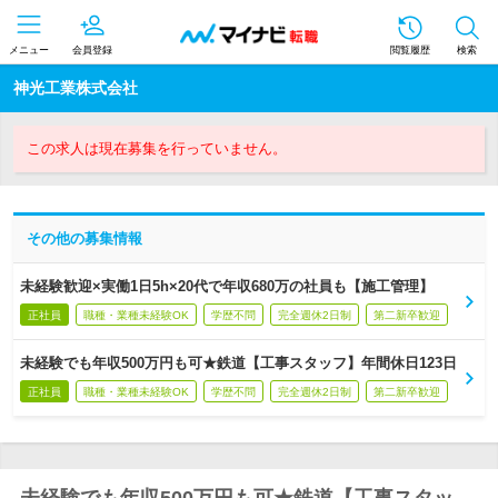
メニュー
会員登録
閲覧履歴
検索
神光工業株式会社
この求人は現在募集を行っていません。
その他の募集情報
未経験歓迎×実働1日5h×20代で年収680万の社員も【施工管理】
正社員
職種・業種未経験OK
学歴不問
完全週休2日制
第二新卒歓迎
未経験でも年収500万円も可★鉄道【工事スタッフ】年間休日123日
正社員
職種・業種未経験OK
学歴不問
完全週休2日制
第二新卒歓迎