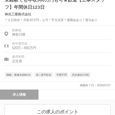
未経験でも年収500万円も可★鉄道【工事スタッ
フ】年間休日123日
神光工業株式会社
＊土日祝休＊月収30万円～も可＊手当充実＊退職金あり＊賞与あり
勤務地
神奈川県
初年度年収
520万～691万円
雇用形態
正社員
職種・業種未経験OK
第二新卒歓迎
学歴不問
完全週休2日制
掲載終了日：2026/07/27
求人情報
この求人のポイント