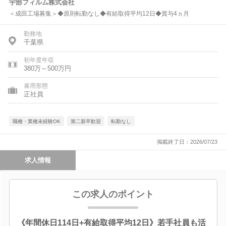
宇部フィルム株式会社
＜成田工場募集＞◆原則転勤なし◆有給取得平均12日◆賞与4ヵ月
勤務地
千葉県
初年度年収
380万～500万円
雇用形態
正社員
職種・業種未経験OK
第二新卒歓迎
転勤なし
掲載終了日：2026/07/23
求人情報
この求人のポイント
《年間休日114日+有給取得平均12日》若手社員も活