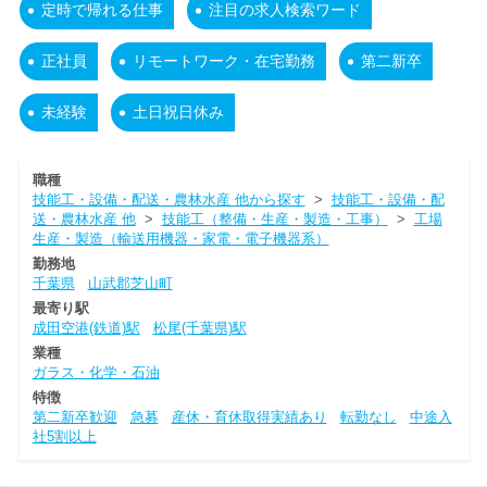
定時で帰れる仕事
注目の求人検索ワード
正社員
リモートワーク・在宅勤務
第二新卒
未経験
土日祝日休み
職種
技能工・設備・配送・農林水産 他から探す
>
技能工・設備・配
送・農林水産 他
>
技能工（整備・生産・製造・工事）
>
工場
生産・製造（輸送用機器・家電・電子機器系）
勤務地
千葉県
山武郡芝山町
最寄り駅
成田空港(鉄道)駅
松尾(千葉県)駅
業種
ガラス・化学・石油
特徴
第二新卒歓迎
急募
産休・育休取得実績あり
転勤なし
中途入
社5割以上