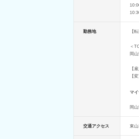
10:
10:
勤務地
【転
＜T
岡山
【雇
【変
マイ
岡山
交通アクセス
東山