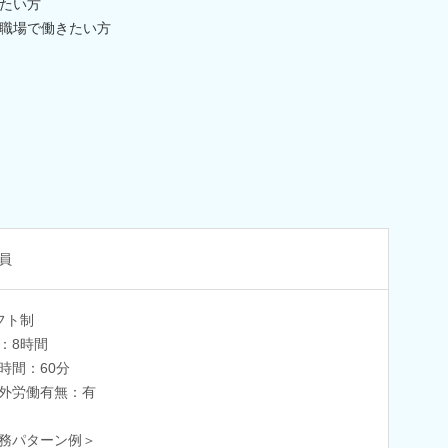
たい方
職場で働きたい方
員
フト制
：8時間
時間：60分
外労働有無：有
務パターン例＞