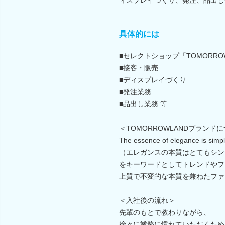
具体的には
■セレクトショップ「TOMORR
■接客・販売
■ディスプレイづくり
■発注業務
■品出し業務 等
＜TOMORROWLANDブランド
The essence of elegance is simpli
（エレガンスの本質はとてもシン
をキーワードとしてトレンドやフ
上質で不変的な本質を兼ねたファ
＜入社後の流れ＞
先輩のもとで教わりながら、
徐々に業務に慣れていただくため