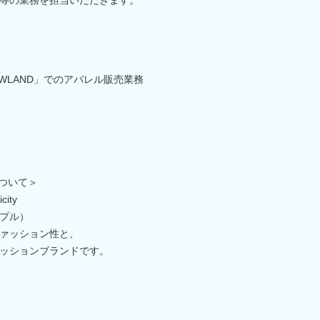
OWLAND」でのアパレル販売業務
について＞
city
プル）
ァッション性と、
ッションブランドです。
、