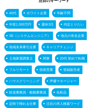
注目のキーワード
40代
ホワイト企業
年齢不問
年収1,000万円
週休3日
内定とりたい
SE（システムエンジニア）
地元の有名企業
地域未来牽引企業
キャリアチェンジ
土地家屋調査士
関東
20代 初めて転職
フルリモート
技術営業
登録販売者
ハウスクリーニング
声優マネージャー
鉄道乗務員・船舶乗務員
化粧品
定時で帰れる仕事
注目の求人検索ワード