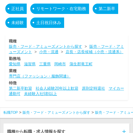
正社員
リモートワーク・在宅勤務
第二新卒
未経験
土日祝日休み
職種
販売・フード・アミューズメントから探す
>
販売・フード・アミ
ューズメント
>
小売・流通
>
店長・店長候補（小売・流通系）
勤務地
愛知県
滋賀県
三重県
岡崎市
蒲生郡竜王町
業種
専門店（ファッション・服飾関連）
特徴
第二新卒歓迎
社会人経験20年以上歓迎
原則定時退社
マイカー
通勤可
未経験入社5割以上
転職TOP
販売・フード・アミューズメントから探す
販売・フード・アミュ
職種から転職・求人情報を探す