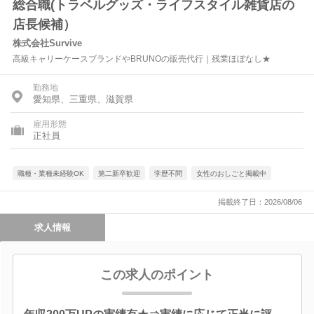
総合職(トラベルグッズ・ライフスタイル雑貨店の
店長候補）
株式会社Survive
高級キャリーケースブランドやBRUNOの販売代行｜残業ほぼなし★
勤務地
愛知県、三重県、滋賀県
雇用形態
正社員
職種・業種未経験OK
第二新卒歓迎
学歴不問
女性のおしごと掲載中
掲載終了日：2026/08/06
求人情報
この求人のポイント