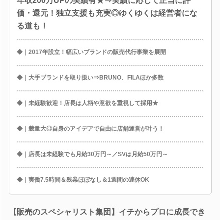
年収200万UPの実績有★⇒実績に応じて正当に評
価・還元！独立支援も充実◎ゆくゆくは経営者にな
る道も！
◆｜2017年設立！幅広いブランドの販売代行事業を展開
◆｜大手ブランドを取り扱い⇒BRUNO、FILAほか多数
◆｜未経験歓迎！店長は人柄や意欲を重視して採用★
◆｜裁量大◎自身のアイデアで自由に店舗運営が叶う！
◆｜店長は未経験でも月給30万円～／SVは月給50万円～
◆｜実働7.5時間＆残業ほぼなし＆1週間の連休OK
【販売のスペシャリスト集団】イチからプロに成長でき