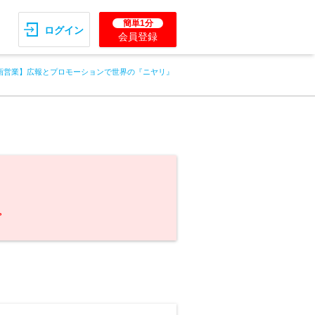
簡単1分
ログイン
会員登録
画営業】広報とプロモーションで世界の『ニヤリ』
。