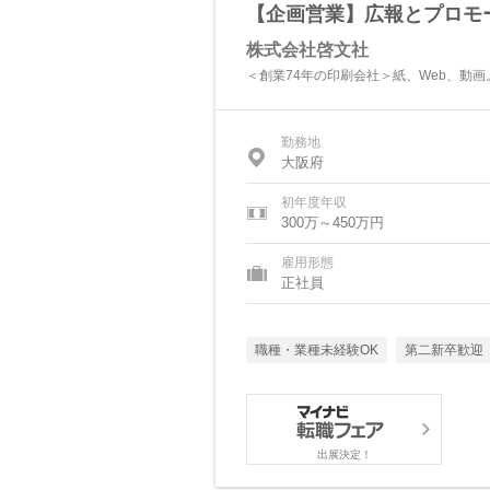
【企画営業】広報とプロモ
株式会社啓文社
＜創業74年の印刷会社＞紙、Web、動
勤務地
大阪府
初年度年収
300万～450万円
雇用形態
正社員
職種・業種未経験OK
第二新卒歓迎
出展決定！