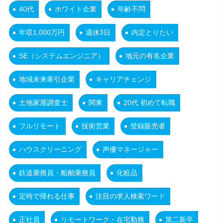
40代
ホワイト企業
年齢不問
年収1,000万円
週休3日
内定とりたい
SE（システムエンジニア）
地元の有名企業
地域未来牽引企業
キャリアチェンジ
土地家屋調査士
関東
20代 初めて転職
フルリモート
技術営業
登録販売者
ハウスクリーニング
声優マネージャー
鉄道乗務員・船舶乗務員
化粧品
定時で帰れる仕事
注目の求人検索ワード
正社員
リモートワーク・在宅勤務
第二新卒