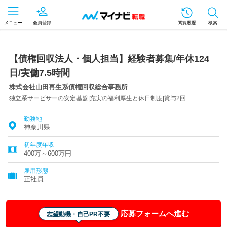
メニュー
会員登録
閲覧履歴
検索
【債権回収法人・個人担当】経験者募集/年休124
日/実働7.5時間
株式会社山田再生系債権回収総合事務所
独立系サービサーの安定基盤|充実の福利厚生と休日制度|賞与2回
勤務地
神奈川県
初年度年収
400万～600万円
雇用形態
正社員
応募フォームへ進む
志望動機・自己PR不要