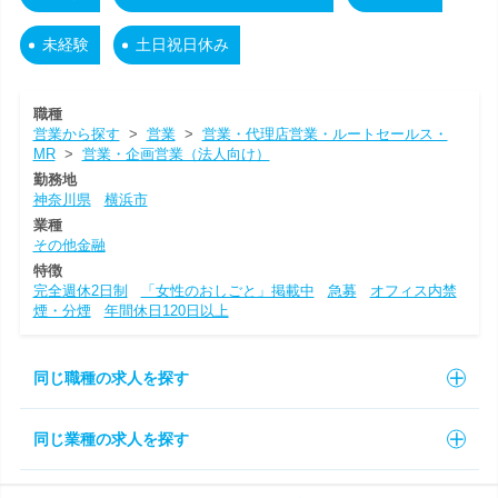
未経験
土日祝日休み
職種
営業から探す
>
営業
>
営業・代理店営業・ルートセールス・
MR
>
営業・企画営業（法人向け）
勤務地
神奈川県
横浜市
業種
その他金融
特徴
完全週休2日制
「女性のおしごと」掲載中
急募
オフィス内禁
煙・分煙
年間休日120日以上
同じ職種の求人を探す
同じ業種の求人を探す