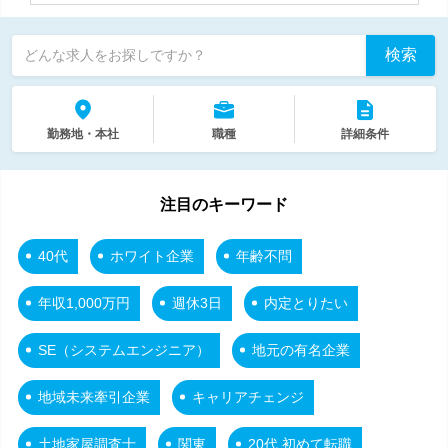
検索
どんな求人をお探しですか？
勤務地・本社
職種
詳細条件
注目のキーワード
40代
ホワイト企業
年齢不問
年収1,000万円
週休3日
内定とりたい
SE（システムエンジニア）
地元の有名企業
地域未来牽引企業
キャリアチェンジ
土地家屋調査士
関東
20代 初めて転職