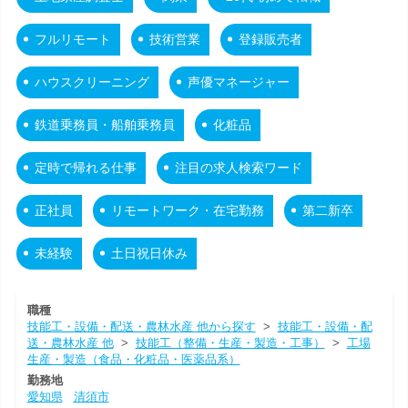
フルリモート
技術営業
登録販売者
ハウスクリーニング
声優マネージャー
鉄道乗務員・船舶乗務員
化粧品
定時で帰れる仕事
注目の求人検索ワード
正社員
リモートワーク・在宅勤務
第二新卒
未経験
土日祝日休み
職種
技能工・設備・配送・農林水産 他から探す
>
技能工・設備・配
送・農林水産 他
>
技能工（整備・生産・製造・工事）
>
工場
生産・製造（食品・化粧品・医薬品系）
勤務地
愛知県
清須市