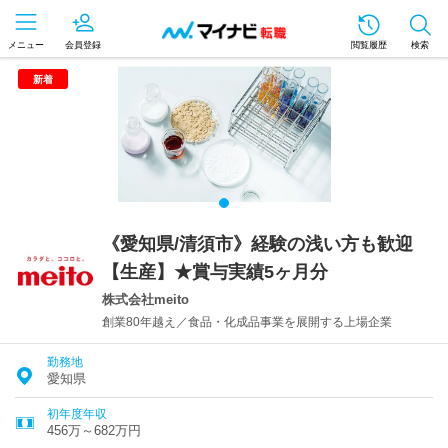
メニュー
会員登録
閲覧履歴
検索
新着
《愛知県/清須市》経験の浅い方も歓迎
【生産】★賞与実績5ヶ月分
株式会社meito
創業80年越え／食品・化成品事業を展開する上場企業
勤務地
愛知県
初年度年収
456万～682万円