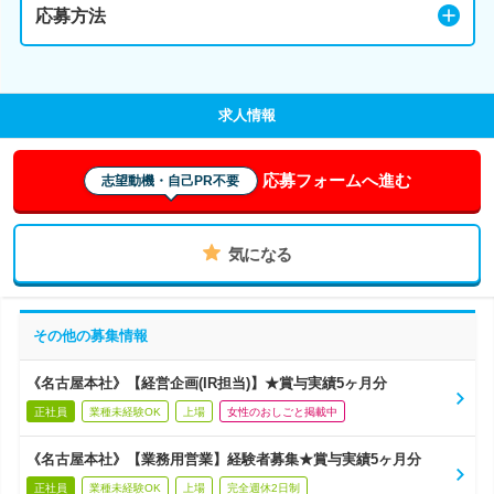
応募方法
求人情報
応募フォームへ進む
志望動機・自己PR不要
気になる
その他の募集情報
《名古屋本社》【経営企画(IR担当)】★賞与実績5ヶ月分
正社員
業種未経験OK
上場
女性のおしごと掲載中
《名古屋本社》【業務用営業】経験者募集★賞与実績5ヶ月分
正社員
業種未経験OK
上場
完全週休2日制