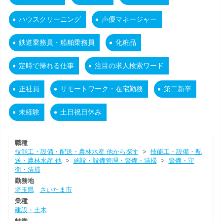
ハウスクリーニング
声優マネージャー
鉄道乗務員・船舶乗務員
化粧品
定時で帰れる仕事
注目の求人検索ワード
正社員
リモートワーク・在宅勤務
第二新卒
未経験
土日祝日休み
職種
技能工・設備・配送・農林水産 他から探す
>
技能工・設備・配
送・農林水産 他
>
施設・設備管理・警備・清掃
>
警備・守
衛・清掃
勤務地
埼玉県
さいたま市
業種
建設・土木