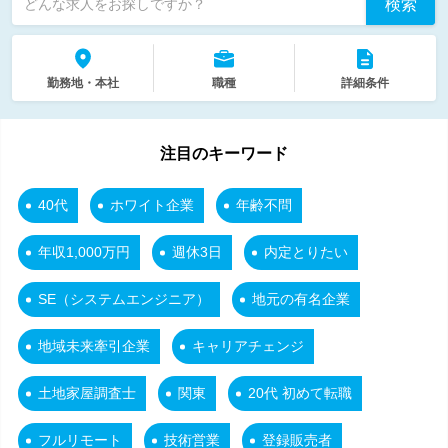
検索
どんな求人をお探しですか？
勤務地・本社
職種
詳細条件
注目のキーワード
40代
ホワイト企業
年齢不問
年収1,000万円
週休3日
内定とりたい
SE（システムエンジニア）
地元の有名企業
地域未来牽引企業
キャリアチェンジ
土地家屋調査士
関東
20代 初めて転職
フルリモート
技術営業
登録販売者