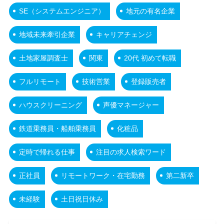
SE（システムエンジニア）
地元の有名企業
地域未来牽引企業
キャリアチェンジ
土地家屋調査士
関東
20代 初めて転職
フルリモート
技術営業
登録販売者
ハウスクリーニング
声優マネージャー
鉄道乗務員・船舶乗務員
化粧品
定時で帰れる仕事
注目の求人検索ワード
正社員
リモートワーク・在宅勤務
第二新卒
未経験
土日祝日休み