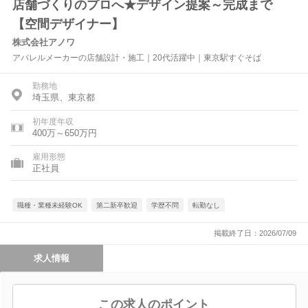
店舗づくりのプロへ★デザイン提案～完成まで
【空間デザイナー】
株式会社アノワ
アパレルメーカーの店舗設計・施工｜20代活躍中｜東京駅すぐそば
勤務地
埼玉県、東京都
初年度年収
400万～650万円
雇用形態
正社員
職種・業種未経験OK
第二新卒歓迎
学歴不問
転勤なし
掲載終了日：2026/07/09
求人情報
この求人のポイント