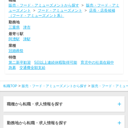
職種
販売・フード・アミューズメントから探す
>
販売・フード・アミ
ューズメント
>
フード・アミューズメント
>
店長・店長候補
（フード・アミューズメント系）
勤務地
三重県
津市
最寄り駅
阿漕駅
津駅
業種
冠婚葬祭
特徴
第二新卒歓迎
5日以上連続休暇取得可能
育児中の社員在籍中
急募
交通費全額支給
転職TOP
販売・フード・アミューズメントから探す
販売・フード・アミュ
職種から転職・求人情報を探す
勤務地から転職・求人情報を探す