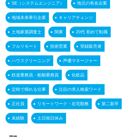
SE（システムエンジニア）
地元の有名企業
地域未来牽引企業
キャリアチェンジ
土地家屋調査士
関東
20代 初めて転職
フルリモート
技術営業
登録販売者
ハウスクリーニング
声優マネージャー
鉄道乗務員・船舶乗務員
化粧品
定時で帰れる仕事
注目の求人検索ワード
正社員
リモートワーク・在宅勤務
第二新卒
未経験
土日祝日休み