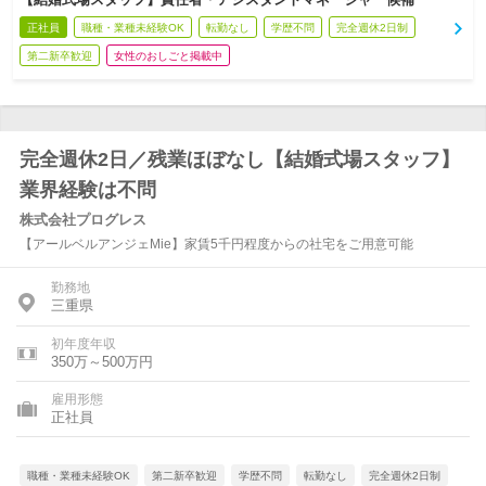
正社員
職種・業種未経験OK
転勤なし
学歴不問
完全週休2日制
第二新卒歓迎
女性のおしごと掲載中
完全週休2日／残業ほぼなし【結婚式場スタッフ】
業界経験は不問
株式会社プログレス
【アールベルアンジェMie】家賃5千円程度からの社宅をご用意可能
勤務地
三重県
初年度年収
350万～500万円
雇用形態
正社員
職種・業種未経験OK
第二新卒歓迎
学歴不問
転勤なし
完全週休2日制