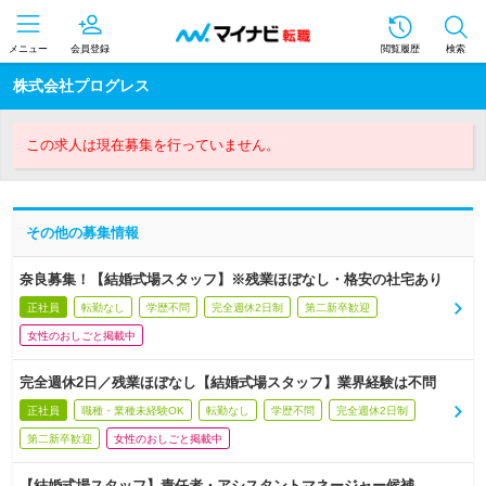
メニュー
会員登録
閲覧履歴
検索
株式会社プログレス
この求人は現在募集を行っていません。
その他の募集情報
奈良募集！【結婚式場スタッフ】※残業ほぼなし・格安の社宅あり
正社員
転勤なし
学歴不問
完全週休2日制
第二新卒歓迎
女性のおしごと掲載中
完全週休2日／残業ほぼなし【結婚式場スタッフ】業界経験は不問
正社員
職種・業種未経験OK
転勤なし
学歴不問
完全週休2日制
第二新卒歓迎
女性のおしごと掲載中
【結婚式場スタッフ】責任者・アシスタントマネージャー候補