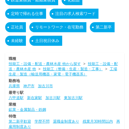
鉄道乗務員・船舶乗務員
化粧品
定時で帰れる仕事
注目の求人検索ワード
正社員
リモートワーク・在宅勤務
第二新卒
未経験
土日祝日休み
職種
技能工・設備・配送・農林水産 他から探す
>
技能工・設備・配
送・農林水産 他
>
技能工（整備・生産・製造・工事）
>
工場
生産・製造（輸送用機器・家電・電子機器系）
勤務地
兵庫県
神戸市
加古川市
最寄り駅
六甲道駅
新在家駅
加古川駅
東加古川駅
業種
鉱業・金属製品・鉄鋼
特徴
第二新卒歓迎
学歴不問
退職金制度あり
残業月30時間以内
再
雇用制度あり