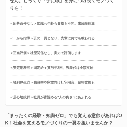
せん。じっくり「手に職」を身につけ長くモノづく
りを！
＜応募条件なし＞知識も年齢も資格も不問。未経験歓迎
＜一から指導＞班の一員となり、先輩に何でも教われる
＜正当評価＞社歴関係なし、実力で評価します
＜安定勤務可＞固定給＋賞与年2回、残業代は全額支給
＜福利厚生◎＞独身寮や家族向け社宅用意、資格支援も
＜居心地抜群＞社員が皆認める“人の良さ”にあふれる
「まったくの経験・知識ゼロ」でも覚える意欲があればO
K！社会を支えるモノづくりの一翼を担いませんか？