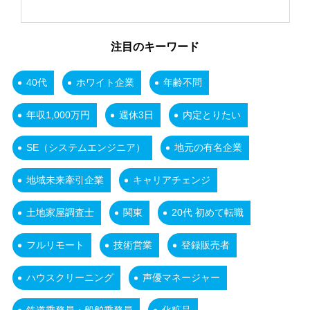
注目のキーワード
40代
ホワイト企業
年齢不問
年収1,000万円
週休3日
内定とりたい
SE（システムエンジニア）
地元の有名企業
地域未来牽引企業
キャリアチェンジ
土地家屋調査士
関東
20代 初めて転職
フルリモート
技術営業
登録販売者
ハウスクリーニング
声優マネージャー