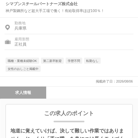
シマブンスチールパートナーズ株式会社
神戸製鋼所など超大手工場で働く！有給取得率ほぼ100％！
勤務地
兵庫県
雇用形態
正社員
職種・業種未経験OK
第二新卒歓迎
学歴不問
転勤なし
女性のおしごと掲載中
掲載終了日：2026/08/06
求人情報
この求人のポイント
地道に覚えていけば、決して難しい作業ではありま