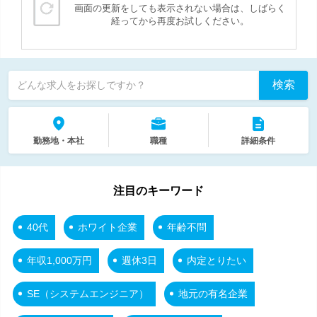
画面の更新をしても表示されない場合は、しばらく
経ってから再度お試しください。
検索
どんな求人をお探しですか？
勤務地・本社
職種
詳細条件
注目のキーワード
40代
ホワイト企業
年齢不問
年収1,000万円
週休3日
内定とりたい
SE（システムエンジニア）
地元の有名企業