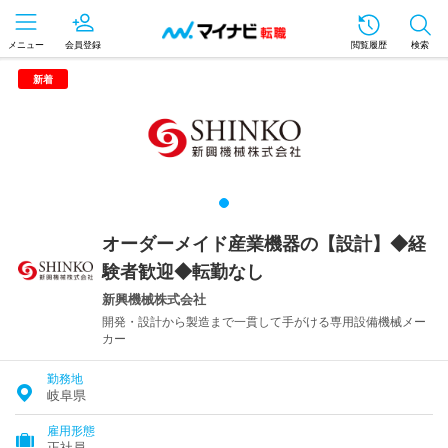
メニュー
会員登録
閲覧履歴
検索
新着
オーダーメイド産業機器の【設計】◆経
験者歓迎◆転勤なし
新興機械株式会社
開発・設計から製造まで一貫して手がける専用設備機械メー
カー
勤務地
岐阜県
雇用形態
正社員