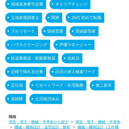
地域未来牽引企業
キャリアチェンジ
土地家屋調査士
関東
20代 初めて転職
フルリモート
技術営業
登録販売者
ハウスクリーニング
声優マネージャー
鉄道乗務員・船舶乗務員
化粧品
定時で帰れる仕事
注目の求人検索ワード
正社員
リモートワーク・在宅勤務
第二新卒
未経験
土日祝日休み
職種
電気・電子・機械・半導体から探す
>
電気・電子・機械・半導体
>
機械・機構設計・金型設計・解析
>
機械・機構設計（工作機