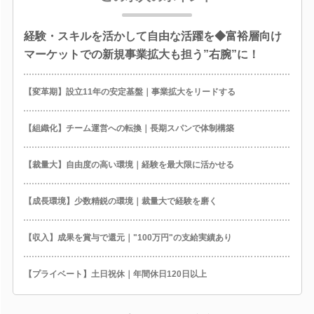
経験・スキルを活かして自由な活躍を◆富裕層向け
マーケットでの新規事業拡大も担う”右腕”に！
【変革期】設立11年の安定基盤｜事業拡大をリードする
【組織化】チーム運営への転換｜長期スパンで体制構築
【裁量大】自由度の高い環境｜経験を最大限に活かせる
【成長環境】少数精鋭の環境｜裁量大で経験を磨く
【収入】成果を賞与で還元｜"100万円"の支給実績あり
【プライベート】土日祝休｜年間休日120日以上