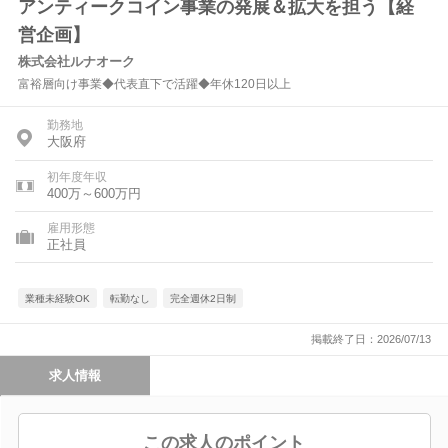
アンティークコイン事業の発展＆拡大を担う【経
営企画】
株式会社ルナオーク
富裕層向け事業◆代表直下で活躍◆年休120日以上
勤務地
大阪府
初年度年収
400万～600万円
雇用形態
正社員
業種未経験OK
転勤なし
完全週休2日制
掲載終了日：2026/07/13
求人情報
この求人のポイント