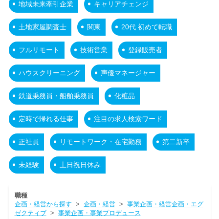
地域未来牽引企業
キャリアチェンジ
土地家屋調査士
関東
20代 初めて転職
フルリモート
技術営業
登録販売者
ハウスクリーニング
声優マネージャー
鉄道乗務員・船舶乗務員
化粧品
定時で帰れる仕事
注目の求人検索ワード
正社員
リモートワーク・在宅勤務
第二新卒
未経験
土日祝日休み
職種
企画・経営から探す
>
企画・経営
>
事業企画・経営企画・エグ
ゼクティブ
>
事業企画・事業プロデュース