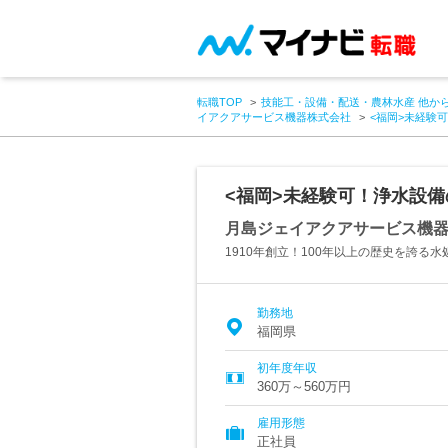
転職TOP
技能工・設備・配送・農林水産 他か
イアクアサービス機器株式会社
<福岡>未経験
<福岡>未経験可！浄水設備
月島ジェイアクアサービス機
1910年創立！100年以上の歴史を誇る
勤務地
福岡県
初年度年収
360万～560万円
雇用形態
正社員