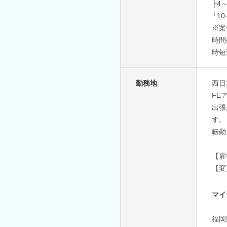
├4
└1
※案
時間
時短
勤務地
西日
FE
出張
す。
転勤
【雇
【変
マイ
福岡