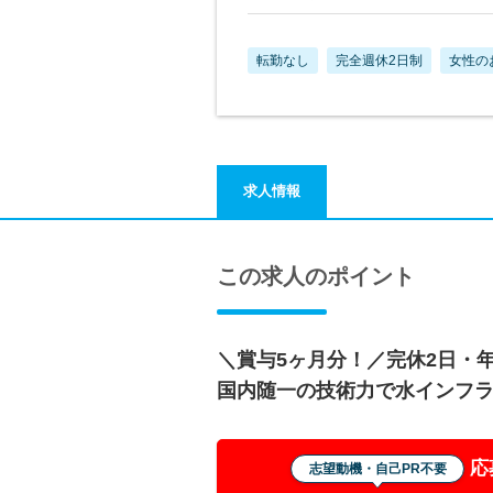
転勤なし
完全週休2日制
女性の
求人情報
この求人のポイント
＼賞与5ヶ月分！／完休2日・年
国内随一の技術力で水インフ
応
志望動機・自己PR不要