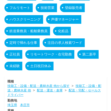
フルリモート
技術営業
登録販売者
ハウスクリーニング
声優マネージャー
鉄道乗務員・船舶乗務員
化粧品
定時で帰れる仕事
注目の求人検索ワード
正社員
リモートワーク・在宅勤務
第二新卒
未経験
土日祝日休み
職種
技能工・設備・配送・農林水産 他から探す
>
技能工・設備・配
送・農林水産 他
>
配送・運送・倉庫
>
配送・宅配・セールス
ドライバー
勤務地
埼玉県
本庄市
業種