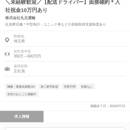
＼未経験歓迎／【配送ドライバー】面接確約＊入
社祝金10万円あり
株式会社丸北運輸
社員寮完備＊中型免許・ユニック車などの資格取得支援制度あり
勤務地
埼玉県
初年度年収
350万～600万円
雇用形態
正社員
職種・業種未経験OK
第二新卒歓迎
学歴不問
転勤なし
女性のおしごと掲載中
掲載終了日：2026/07/23
求人情報