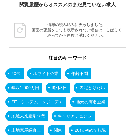
閲覧履歴からオススメのまだ見ていない求人
情報の読み込みに失敗しました。
画面の更新をしても表示されない場合は、しばらく
経ってから再度お試しください。
注目のキーワード
40代
ホワイト企業
年齢不問
年収1,000万円
週休3日
内定とりたい
SE（システムエンジニア）
地元の有名企業
地域未来牽引企業
キャリアチェンジ
土地家屋調査士
関東
20代 初めて転職