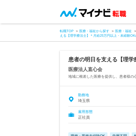
転職TOP
医療・福祉から探す
医療・福祉
える【理学療法士】＊月給25万円以上・未経験OK
患者の明日を支える【理学
医療法人直心会
地域に根差した医療を提供し、患者様の
勤務地
埼玉県
雇用形態
正社員
職種・業種未経験OK
学歴不問