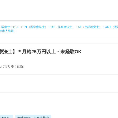
医療サービス
PT（理学療法士）・OT（作業療法士）・ST（言語聴覚士）・ORT（視
の求人情報
療法士】＊月給25万円以上・未経験OK
心に寄り添う病院
転勤なし
女性のおしごと掲載中