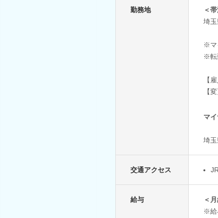
勤務地
＜帯
埼玉
※マ
※転
【雇
【変
マイ
埼玉
交通アクセス
J
給与
＜月
※給