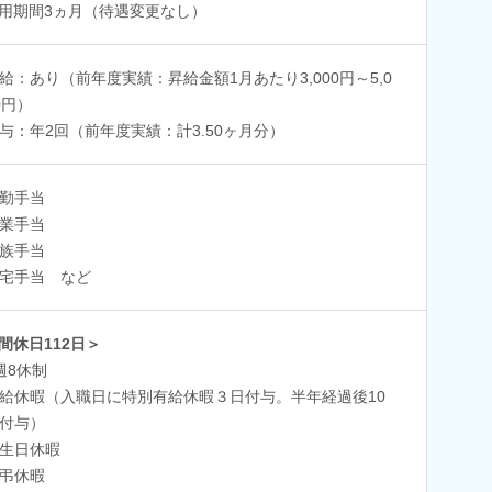
用期間3ヵ月（待遇変更なし）
給：あり（前年度実績：昇給金額1月あたり3,000円～5,0
0円）
与：年2回（前年度実績：計3.50ヶ月分）
勤手当
業手当
族手当
宅手当 など
間休日112日＞
週8休制
給休暇（入職日に特別有給休暇３日付与。半年経過後10
付与）
生日休暇
弔休暇