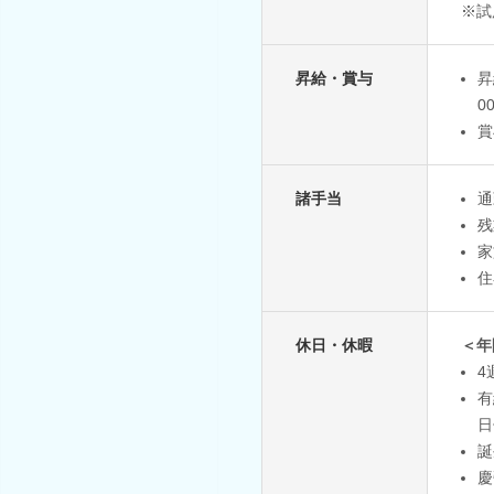
※試
昇給・賞与
昇
0
賞
諸手当
通
残
家
住
休日・休暇
＜年
4
有
日
誕
慶