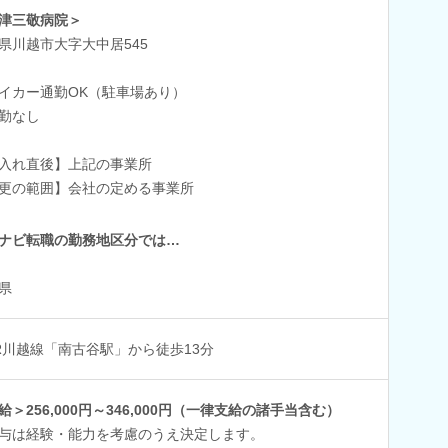
津三敬病院＞
県川越市大字大中居545
イカー通勤OK（駐車場あり）
勤なし
入れ直後】上記の事業所
更の範囲】会社の定める事業所
ナビ転職の勤務地区分では…
県
R川越線「南古谷駅」から徒歩13分
給＞256,000円～346,000円（一律支給の諸手当含む）
与は経験・能力を考慮のうえ決定します。