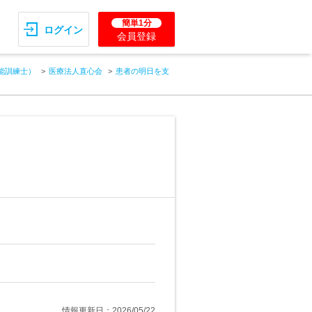
簡単1分
ログイン
会員登録
能訓練士）
医療法人直心会
患者の明日を支
情報更新日：2026/05/22