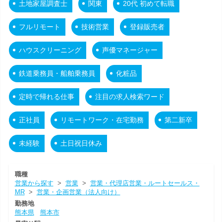
土地家屋調査士
関東
20代 初めて転職
フルリモート
技術営業
登録販売者
ハウスクリーニング
声優マネージャー
鉄道乗務員・船舶乗務員
化粧品
定時で帰れる仕事
注目の求人検索ワード
正社員
リモートワーク・在宅勤務
第二新卒
未経験
土日祝日休み
職種
営業から探す
>
営業
>
営業・代理店営業・ルートセールス・
MR
>
営業・企画営業（法人向け）
勤務地
熊本県
熊本市