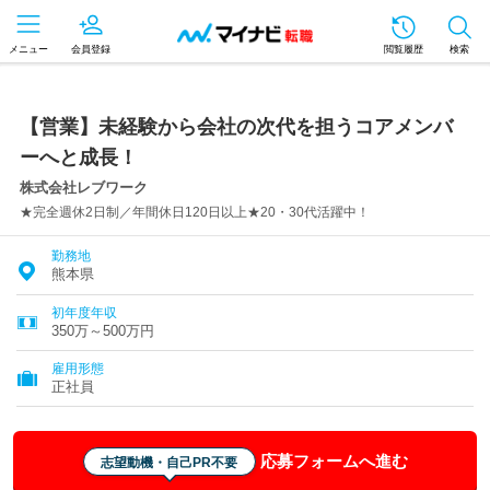
メニュー
会員登録
閲覧履歴
検索
【営業】未経験から会社の次代を担うコアメンバ
ーへと成長！
株式会社レブワーク
★完全週休2日制／年間休日120日以上★20・30代活躍中！
勤務地
熊本県
初年度年収
350万～500万円
雇用形態
正社員
応募フォームへ進む
志望動機・自己PR不要