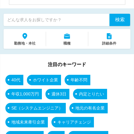
検索
どんな求人をお探しですか？
勤務地・本社
職種
詳細条件
注目のキーワード
40代
ホワイト企業
年齢不問
年収1,000万円
週休3日
内定とりたい
SE（システムエンジニア）
地元の有名企業
地域未来牽引企業
キャリアチェンジ