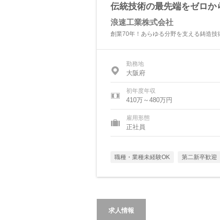
伝統技術の最先端をゼロか
浪速工業株式会社
創業70年！あらゆる分野を支える鋳造技
勤務地
大阪府
初年度年収
410万～480万円
雇用形態
正社員
職種・業種未経験OK
第二新卒歓迎
求人情報