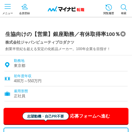
メニュー
会員登録
閲覧履歴
検索
生協向けの【営業】銀座勤務／有休取得率100％◎
株式会社ジャパンビューティプロダクツ
創業半世紀を超える安定の化粧品メーカー。100年企業を目指す！
勤務地
東京都
初年度年収
400万～550万円
雇用形態
正社員
応募フォームへ進む
志望動機・自己PR不要