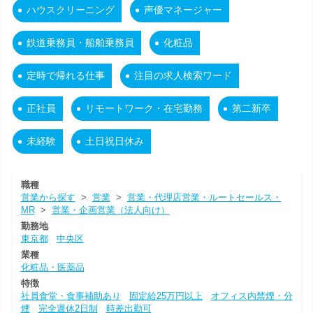
ハウスクリーニング
声優マネージャー
鉄道乗務員・船舶乗務員
化粧品
定時で帰れる仕事
注目の求人検索ワード
正社員
リモートワーク・在宅勤務
第二新卒
未経験
土日祝日休み
職種
営業から探す
>
営業
>
営業・代理店営業・ルートセールス・
MR
>
営業・企画営業（法人向け）
勤務地
東京都
中央区
業種
化粧品・医薬品
特徴
社員食堂・食事補助あり
固定給25万円以上
オフィス内禁煙・分
煙
完全週休2日制
時差出勤可