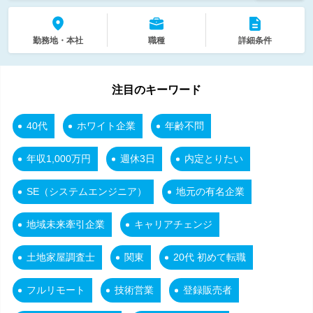
勤務地・本社
職種
詳細条件
注目のキーワード
40代
ホワイト企業
年齢不問
年収1,000万円
週休3日
内定とりたい
SE（システムエンジニア）
地元の有名企業
地域未来牽引企業
キャリアチェンジ
土地家屋調査士
関東
20代 初めて転職
フルリモート
技術営業
登録販売者