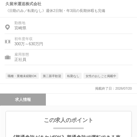
久留米運送株式会社
《日勤のみ／転勤なし》週休2日制・年3回の長期休暇も完備
勤務地
宮崎県
初年度年収
300万～630万円
雇用形態
正社員
職種・業種未経験OK
第二新卒歓迎
転勤なし
女性のおしごと掲載中
掲載終了日：2026/07/20
求人情報
この求人のポイント