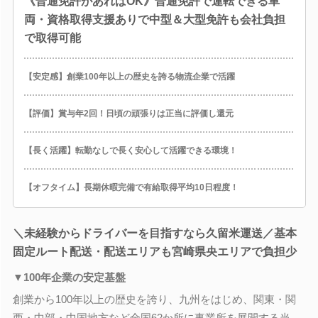
《普通免許があればOK》普通免許で運転できる車
両・資格取得支援ありで中型＆大型免許も会社負担
で取得可能
【安定感】創業100年以上の歴史を誇る物流企業で活躍
【評価】賞与年2回！日頃の頑張りは正当に評価し還元
【長く活躍】転勤なしで長く安心して活躍できる環境！
【オフタイム】長期休暇完備で有給取得平均10日程度！
＼未経験からドライバーを目指すなら久留米運送／基本
固定ルート配送・配送エリアも宮崎県央エリアで負担少
▼100年企業の安定基盤
創業から100年以上の歴史を誇り、九州をはじめ、関東・関
西・中部・中国地方など全国62か所に事業所を展開する当