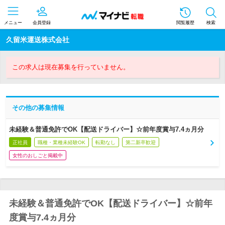
メニュー
会員登録
閲覧履歴
検索
久留米運送株式会社
この求人は現在募集を行っていません。
その他の募集情報
未経験＆普通免許でOK【配送ドライバー】☆前年度賞与7.4ヵ月分
正社員
職種・業種未経験OK
転勤なし
第二新卒歓迎
女性のおしごと掲載中
未経験＆普通免許でOK【配送ドライバー】☆前年
度賞与7.4ヵ月分