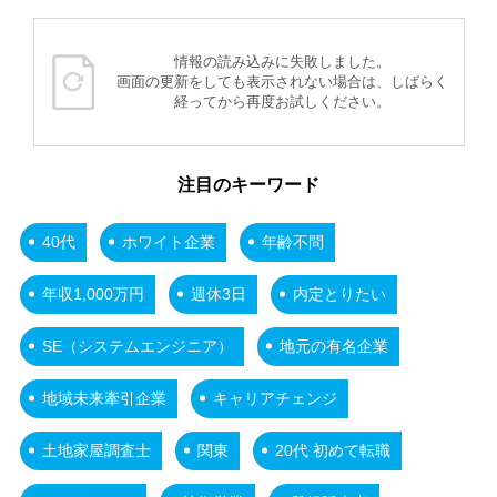
情報の読み込みに失敗しました。
画面の更新をしても表示されない場合は、しばらく
経ってから再度お試しください。
注目のキーワード
40代
ホワイト企業
年齢不問
年収1,000万円
週休3日
内定とりたい
SE（システムエンジニア）
地元の有名企業
地域未来牽引企業
キャリアチェンジ
土地家屋調査士
関東
20代 初めて転職