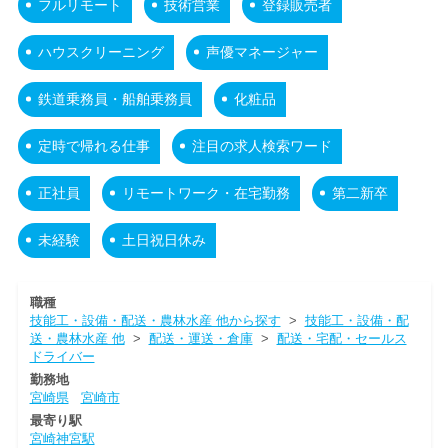
フルリモート
技術営業
登録販売者
ハウスクリーニング
声優マネージャー
鉄道乗務員・船舶乗務員
化粧品
定時で帰れる仕事
注目の求人検索ワード
正社員
リモートワーク・在宅勤務
第二新卒
未経験
土日祝日休み
職種
技能工・設備・配送・農林水産 他から探す
>
技能工・設備・配
送・農林水産 他
>
配送・運送・倉庫
>
配送・宅配・セールス
ドライバー
勤務地
宮崎県
宮崎市
最寄り駅
宮崎神宮駅