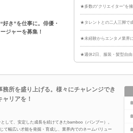
★多数の“クリエイター”を
★タレントとの二人三脚で
“好き”を仕事に。俳優・
ネージャーを募集！
★未経験からエンタメ業界に
★週休2日、服装・髪型自由
事務所を盛り上げる。様々にチャレンジでき
キャリアを！
ンとして、安定した成長を続けてきたbamboo（バンブー）。
じて幅広い才能を発掘・育成し、業界内でのネームバリュー