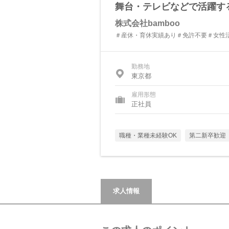
舞台・テレビなどで活躍す
株式会社bamboo
＃産休・育休実績あり＃免許不要＃女性
勤務地
東京都
雇用形態
正社員
職種・業種未経験OK
第二新卒歓迎
求人情報