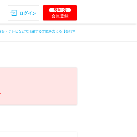
簡単1分
ログイン
会員登録
舞台・テレビなどで活躍する才能を支える【芸能マ
。