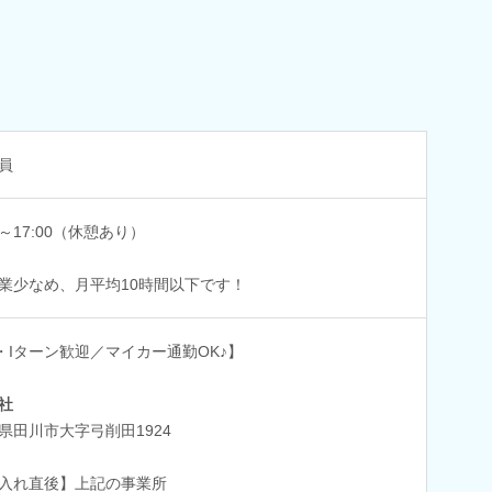
員
00～17:00（休憩あり）
業少なめ、月平均10時間以下です！
・Iターン歓迎／マイカー通勤OK♪】
社
県田川市大字弓削田1924
入れ直後】上記の事業所