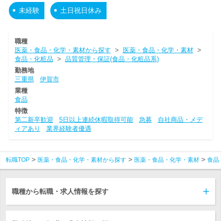
未経験
土日祝日休み
職種
医薬・食品・化学・素材から探す
>
医薬・食品・化学・素材
>
食品・化粧品
>
品質管理・保証(食品・化粧品系)
勤務地
三重県
伊賀市
業種
食品
特徴
第二新卒歓迎
5日以上連続休暇取得可能
急募
自社商品・メデ
ィアあり
業界経験者優遇
転職TOP
医薬・食品・化学・素材から探す
医薬・食品・化学・素材
食品
職種から転職・求人情報を探す