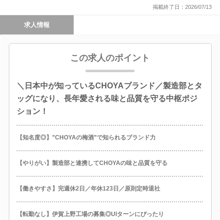
掲載終了日：2026/07/13
求人情報
この求人のポイント
＼日本中が知っているCHOYAブランド／製造部とタ
ッグになり、長年愛される味と品質を守る中枢ポジ
ション！
【知名度◎】”CHOYAの梅酒”で知られるブランド力
【やりがい】製造部と連携してCHOYAの味と品質を守る
【働きやすさ】完週休2日／年休123日／原則定時退社
【転勤なし】伊賀上野工場の募集◎UIターンにぴったり