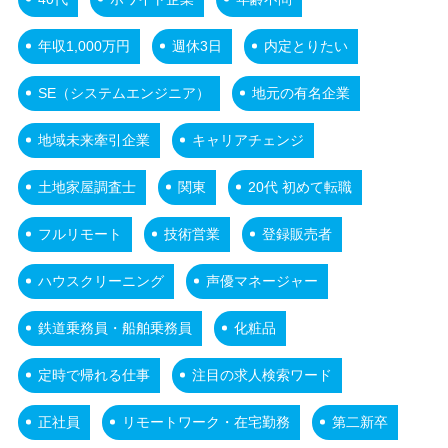
年収1,000万円
週休3日
内定とりたい
SE（システムエンジニア）
地元の有名企業
地域未来牽引企業
キャリアチェンジ
土地家屋調査士
関東
20代 初めて転職
フルリモート
技術営業
登録販売者
ハウスクリーニング
声優マネージャー
鉄道乗務員・船舶乗務員
化粧品
定時で帰れる仕事
注目の求人検索ワード
正社員
リモートワーク・在宅勤務
第二新卒