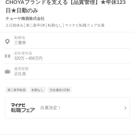
CHOYAブランドを支える【品質管理】★年休123
日★日勤のみ
チョーヤ梅酒株式会社
土日祝休み│第二新卒OK│転勤なし│マイナビ転職フェア出展
勤務地
三重県
初年度年収
320万～456万円
雇用形態
正社員
第二新卒歓迎
転勤なし
完全週休2日制
出展決定！