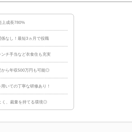
上成長780%
関係なし！最短3ヵ月で役職
ランチ手当など衣食住も充実
から年収500万円も可能◎
を用いての丁寧な研修あり！
よく、裁量を持てる環境◎