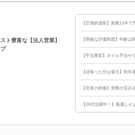
【圧倒的成長】創業11年で売
【明確な評価制度】年齢は
ポスト豊富な【法人営業】
ップ
【手当豊富】ネイル手当や
【頑張った分は還元】初年度
【充実の研修】実際の宝石
【20代活躍中！】風通しが