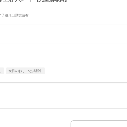
集*子連れ出勤実績有
し
女性のおしごと掲載中