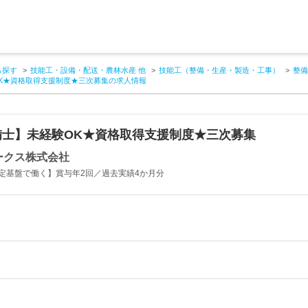
ら探す
技能工・設備・配送・農林水産 他
技能工（整備・生産・製造・工事）
整備
K★資格取得支援制度★三次募集の求人情報
備士】未経験OK★資格取得支援制度★三次募集
ークス株式会社
定基盤で働く】賞与年2回／過去実績4か月分