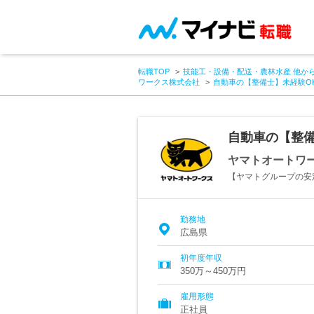
転職TOP
技能工・設備・配送・農林水産 他か
ワークス株式会社
自動車の【整備士】未経験O
自動車の【整
ヤマトオートワ
【ヤマトグループの安
勤務地
広島県
初年度年収
350万～450万円
雇用形態
正社員