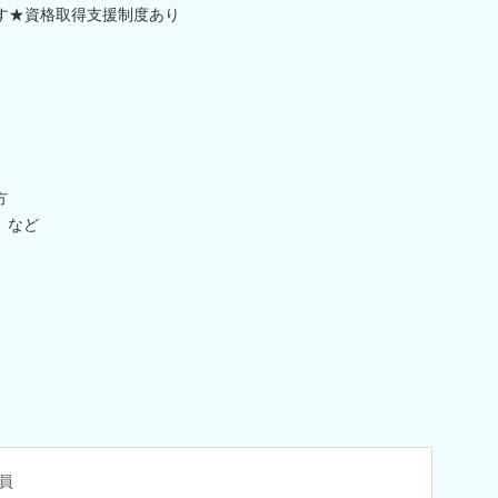
す★資格取得支援制度あり
方
 など
員