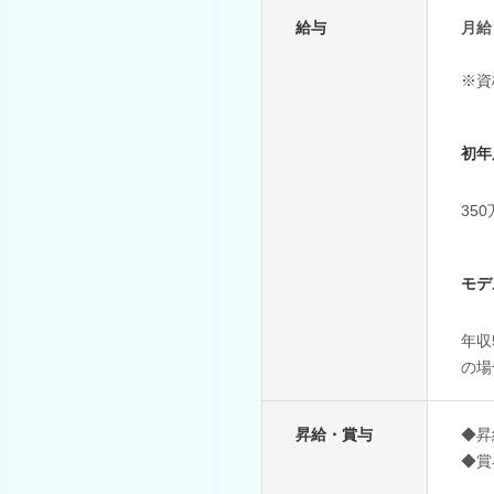
給与
月給
※資
初年
35
モデ
年収
の場
昇給・賞与
◆昇
◆賞