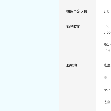
採用予定人数
2名
勤務時間
【シ
8:0
※1
（月
勤務地
広島
車・
マイ
広島