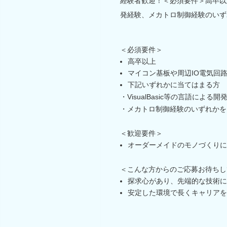
経験者歓迎！＜必須要件＞高卒以
発経験、メカトロ制御経験のいず
＜必須要件＞
高卒以上
マイコン基板や周辺IO電気回
下記いずれかに当てはまる方
・VisualBasic等の言語による開
・メカトロ制御経験のいずれかを
＜歓迎要件＞
オーダーメイドのモノづくりに
＜こんな方からのご応募お待ちし
探求心があり、先端的な技術に
安定した環境で長くキャリアを