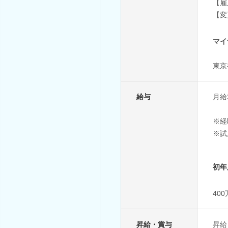
【雇
【変
マイ
東京
給与
月給2
※経
※試
初年
40
昇給・賞与
昇給