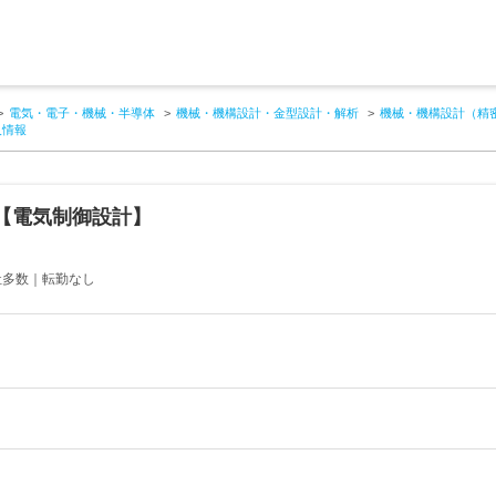
電気・電子・機械・半導体
機械・機構設計・金型設計・解析
機械・機構設計（精
人情報
【電気制御設計】
社多数｜転勤なし