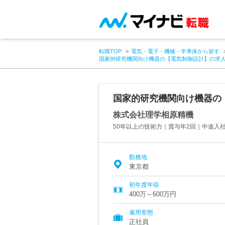
転職TOP
電気・電子・機械・半導体から探す
国家的研究機関向け機器の【電気制御設計】の求
国家的研究機関向け機器の
株式会社理学相原精機
50年以上の技術力｜賞与年2回｜中途入
勤務地
東京都
初年度年収
400万～600万円
雇用形態
正社員