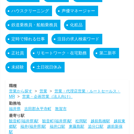
ハウスクリーニング
声優マネージャー
鉄道乗務員・船舶乗務員
化粧品
定時で帰れる仕事
注目の求人検索ワード
正社員
リモートワーク・在宅勤務
第二新卒
未経験
土日祝日休み
職種
営業から探す
>
営業
>
営業・代理店営業・ルートセールス・
MR
>
営業・企画営業（法人向け）
勤務地
福井県
吉田郡永平寺町
敦賀市
最寄り駅
観音町(福井県)駅
観音町(福井県)駅
松岡駅
越前島橋駅
越前東
郷駅
福井(福井県)駅
福井口駅
東藤島駅
追分口駅
越前新保
駅