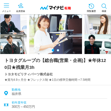
メニュー
会員登録
閲覧履歴
検索
トヨタグループの【総合職(営業・企画)】★年休12
0日★残業月3h
トヨタモビリティパーツ株式会社
★賞与4.9ヶ月分 ★フレックス制 ★1日の標準労働時間⇒7.5時間
勤務地
福井県
初年度年収
300万～450万円