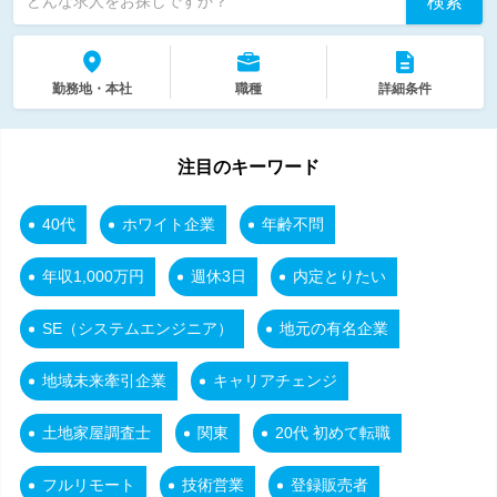
検索
どんな求人をお探しですか？
勤務地・本社
職種
詳細条件
注目のキーワード
40代
ホワイト企業
年齢不問
年収1,000万円
週休3日
内定とりたい
SE（システムエンジニア）
地元の有名企業
地域未来牽引企業
キャリアチェンジ
土地家屋調査士
関東
20代 初めて転職
フルリモート
技術営業
登録販売者