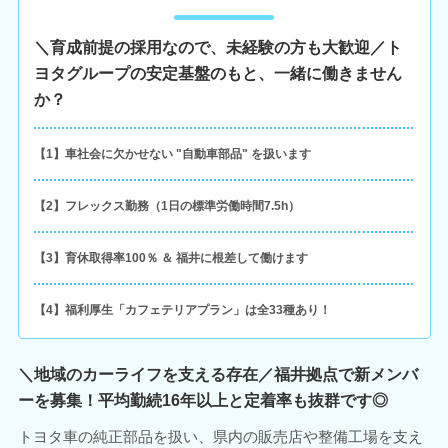
＼育成前提の採用なので、未経験の方も大歓迎／ト
ヨタグループの安定基盤のもと、一緒に働きません
か？
【1】車社会に欠かせない "自動車部品" を扱います
【2】フレックス勤務（1日の標準労働時間7.5h）
【3】育休取得率100％ ＆ 福井に根差して働けます
【4】福利厚生「カフェテリアプラン」は全33種あり！
＼地域のカーライフを支える存在／福井拠点で新メンバ
ーを募集！平均勤続16年以上と定着率も抜群です◎
トヨタ車の純正部品を扱い、県内の販売店や整備工場を支え