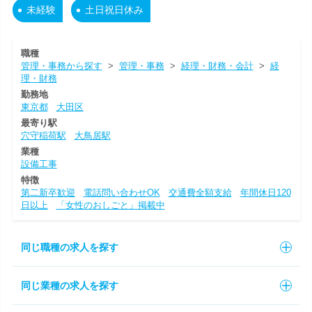
未経験
土日祝日休み
職種
管理・事務から探す
>
管理・事務
>
経理・財務・会計
>
経
理・財務
勤務地
東京都
大田区
最寄り駅
穴守稲荷駅
大鳥居駅
業種
設備工事
特徴
第二新卒歓迎
電話問い合わせOK
交通費全額支給
年間休日120
日以上
「女性のおしごと」掲載中
同じ職種の求人を探す
同じ業種の求人を探す