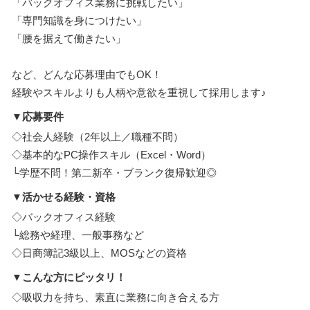
「バックオフィス業務に挑戦したい」
「専門知識を身につけたい」
「腰を据えて働きたい」
など、どんな応募理由でもOK！
経験やスキルよりも人柄や意欲を重視して採用します♪
▼応募要件
◇社会人経験（2年以上／職種不問）
◇基本的なPC操作スキル（Excel・Word）
└学歴不問！第二新卒・ブランク復帰歓迎◎
▼活かせる経験・資格
◇バックオフィス経験
└総務や経理、一般事務など
◇日商簿記3級以上、MOSなどの資格
▼こんな方にピッタリ！
◇吸収力を持ち、素直に業務に向き合える方