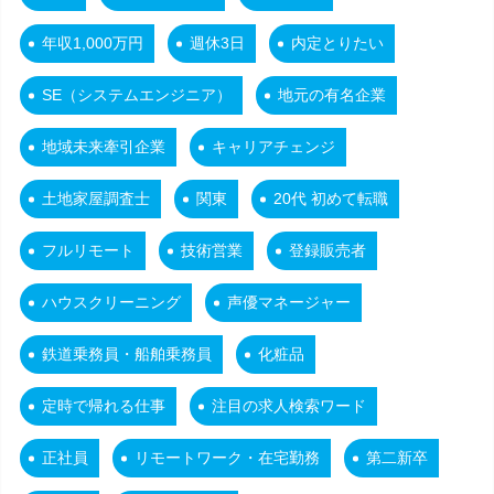
年収1,000万円
週休3日
内定とりたい
SE（システムエンジニア）
地元の有名企業
地域未来牽引企業
キャリアチェンジ
土地家屋調査士
関東
20代 初めて転職
フルリモート
技術営業
登録販売者
ハウスクリーニング
声優マネージャー
鉄道乗務員・船舶乗務員
化粧品
定時で帰れる仕事
注目の求人検索ワード
正社員
リモートワーク・在宅勤務
第二新卒