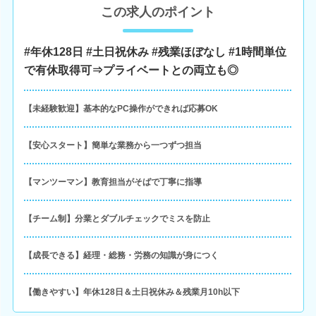
この求人のポイント
#年休128日 #土日祝休み #残業ほぼなし #1時間単位
で有休取得可⇒プライベートとの両立も◎
【未経験歓迎】基本的なPC操作ができれば応募OK
【安心スタート】簡単な業務から一つずつ担当
【マンツーマン】教育担当がそばで丁寧に指導
【チーム制】分業とダブルチェックでミスを防止
【成長できる】経理・総務・労務の知識が身につく
【働きやすい】年休128日＆土日祝休み＆残業月10h以下