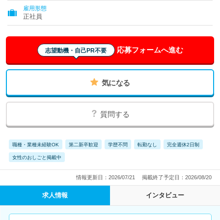
雇用形態
正社員
応募フォームへ進む
志望動機・自己PR不要
気になる
質問する
職種・業種未経験OK
第二新卒歓迎
学歴不問
転勤なし
完全週休2日制
女性のおしごと掲載中
情報更新日：2026/07/21
掲載終了予定日：2026/08/20
求人情報
インタビュー