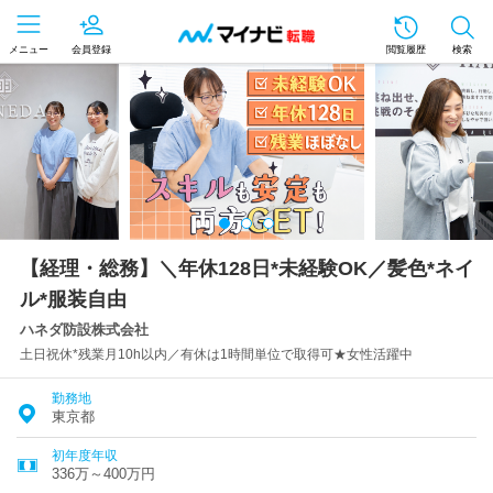
メニュー
会員登録
閲覧履歴
検索
【経理・総務】＼年休128日*未経験OK／髪色*ネイ
ル*服装自由
ハネダ防設株式会社
土日祝休*残業月10h以内／有休は1時間単位で取得可★女性活躍中
勤務地
東京都
初年度年収
336万～400万円