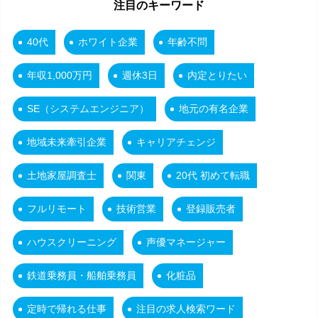
注目のキーワード
40代
ホワイト企業
年齢不問
年収1,000万円
週休3日
内定とりたい
SE（システムエンジニア）
地元の有名企業
地域未来牽引企業
キャリアチェンジ
土地家屋調査士
関東
20代 初めて転職
フルリモート
技術営業
登録販売者
ハウスクリーニング
声優マネージャー
鉄道乗務員・船舶乗務員
化粧品
定時で帰れる仕事
注目の求人検索ワード