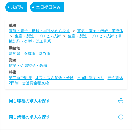
未経験
土日祝日休み
職種
電気・電子・機械・半導体から探す
>
電気・電子・機械・半導体
>
生産・製造・プロセス技術
>
生産・製造・プロセス技術（機
械部品・金型・治工具系）
勤務地
愛知県
安城市
刈谷市
業種
鉱業・金属製品・鉄鋼
特徴
第二新卒歓迎
オフィス内禁煙・分煙
再雇用制度あり
完全週休
2日制
交通費全額支給
同じ職種の求人を探す
同じ業種の求人を探す