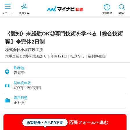
メニュー
会員登録
閲覧履歴
検索
《愛知》未経験OK◎専門技術を学べる【総合技術
職】◆完休2日制
株式会社小垣江鉄工所
大手企業との取引実績あり｜年休121日｜転勤なし｜福利厚生◎
勤務地
愛知県
初年度年収
400万～500万円
雇用形態
正社員
応募フォームへ進む
志望動機・自己PR不要