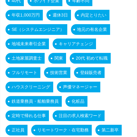
40代
ホワイト企業
年齢不問
年収1,000万円
週休3日
内定とりたい
SE（システムエンジニア）
地元の有名企業
地域未来牽引企業
キャリアチェンジ
土地家屋調査士
関東
20代 初めて転職
フルリモート
技術営業
登録販売者
ハウスクリーニング
声優マネージャー
鉄道乗務員・船舶乗務員
化粧品
定時で帰れる仕事
注目の求人検索ワード
正社員
リモートワーク・在宅勤務
第二新卒