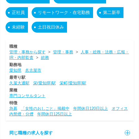
正社員
リモートワーク・在宅勤務
第二新卒
未経験
土日祝日休み
職種
管理・事務から探す
>
管理・事務
>
人事・総務・法務・広報・
IR・内部監査
>
総務
勤務地
愛知県
名古屋市
最寄り駅
久屋大通駅
栄(愛知県)駅
栄町(愛知県)駅
業種
専門コンサルタント
特徴
急募
「女性のおしごと」掲載中
年間休日120日以上
オフィス
内禁煙・分煙
年間休日125日以上
同じ職種の求人を探す