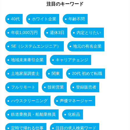
注目のキーワード
40代
ホワイト企業
年齢不問
年収1,000万円
週休3日
内定とりたい
SE（システムエンジニア）
地元の有名企業
地域未来牽引企業
キャリアチェンジ
土地家屋調査士
関東
20代 初めて転職
フルリモート
技術営業
登録販売者
ハウスクリーニング
声優マネージャー
鉄道乗務員・船舶乗務員
化粧品
定時で帰れる仕事
注目の求人検索ワード