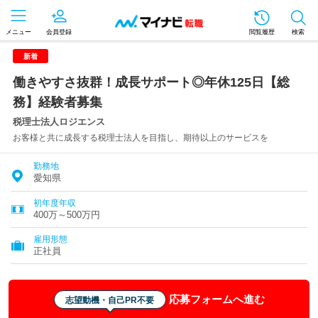
メニュー
会員登録
閲覧履歴
検索
新着
働きやすさ抜群！成長サポート◎年休125日【総
務】経験者募集
税理士法人ロジエンス
お客様と共に成長する税理士法人を目指し、期待以上のサービスを
勤務地
愛知県
初年度年収
400万～500万円
雇用形態
正社員
応募フォームへ進む
志望動機・自己PR不要