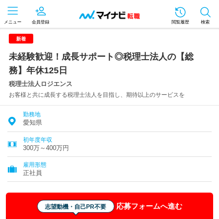
メニュー
会員登録
閲覧履歴
検索
新着
未経験歓迎！成長サポート◎税理士法人の【総
務】年休125日
税理士法人ロジエンス
お客様と共に成長する税理士法人を目指し、期待以上のサービスを
勤務地
愛知県
初年度年収
300万～400万円
雇用形態
正社員
応募フォームへ進む
志望動機・自己PR不要