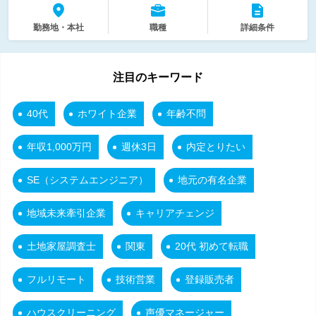
勤務地・本社
職種
詳細条件
注目のキーワード
40代
ホワイト企業
年齢不問
年収1,000万円
週休3日
内定とりたい
SE（システムエンジニア）
地元の有名企業
地域未来牽引企業
キャリアチェンジ
土地家屋調査士
関東
20代 初めて転職
フルリモート
技術営業
登録販売者
ハウスクリーニング
声優マネージャー