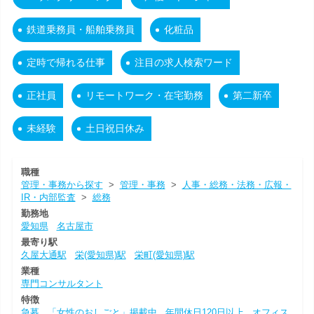
鉄道乗務員・船舶乗務員
化粧品
定時で帰れる仕事
注目の求人検索ワード
正社員
リモートワーク・在宅勤務
第二新卒
未経験
土日祝日休み
職種
管理・事務から探す
>
管理・事務
>
人事・総務・法務・広報・
IR・内部監査
>
総務
勤務地
愛知県
名古屋市
最寄り駅
久屋大通駅
栄(愛知県)駅
栄町(愛知県)駅
業種
専門コンサルタント
特徴
急募
「女性のおしごと」掲載中
年間休日120日以上
オフィス