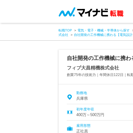
転職TOP
電気・電子・機械・半導体から探す
式会社
自社開発の工作機械に携わる【電気設計
自社開発の工作機械に携わ
フィブ大昌精機株式会社
創業75年の技術力｜年間休日122日｜転
勤務地
兵庫県
初年度年収
400万～500万円
雇用形態
正社員