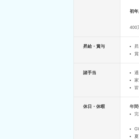
初年
40
昇給・賞与
昇
賞
諸手当
通
家
皆
休日・休暇
年間
完
G
夏