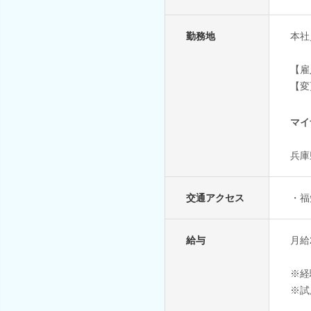
勤務地
本社
【雇
【変
マイ
兵庫
交通アクセス
・福
給与
月給2
※経
※試