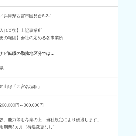
／兵庫県西宮市国見台6-2-1
入れ直後】上記事業所
更の範囲】会社の定める各事業所
ナビ転職の勤務地区分では…
県
知山線「西宮名塩駅」
60,000円～300,000円
験、能力等を考慮の上、当社規定により優遇します。
用期間3ヵ月（待遇変更なし）