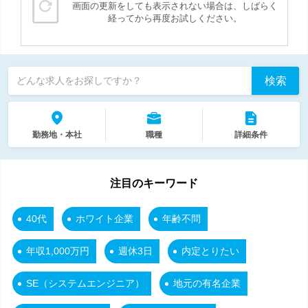
画面の更新をしても表示されない場合は、しばらく
経ってから再度お試しください。
検索
どんな求人をお探しですか？
勤務地・本社
職種
詳細条件
注目のキーワード
40代
ホワイト企業
年齢不問
年収1,000万円
週休3日
内定とりたい
SE（システムエンジニア）
地元の有名企業