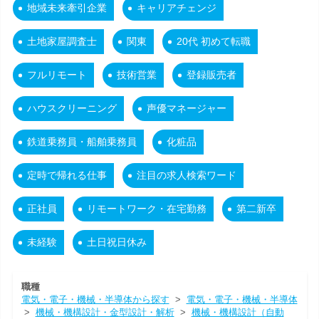
地域未来牽引企業
キャリアチェンジ
土地家屋調査士
関東
20代 初めて転職
フルリモート
技術営業
登録販売者
ハウスクリーニング
声優マネージャー
鉄道乗務員・船舶乗務員
化粧品
定時で帰れる仕事
注目の求人検索ワード
正社員
リモートワーク・在宅勤務
第二新卒
未経験
土日祝日休み
職種
電気・電子・機械・半導体から探す
>
電気・電子・機械・半導体
>
機械・機構設計・金型設計・解析
>
機械・機構設計（自動