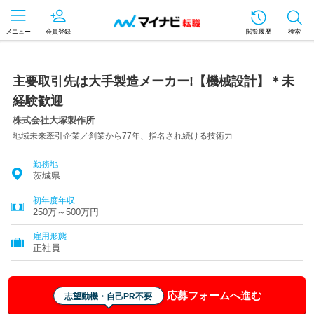
メニュー
会員登録
閲覧履歴
検索
主要取引先は大手製造メーカー!【機械設計】＊未
経験歓迎
株式会社大塚製作所
地域未来牽引企業／創業から77年、指名され続ける技術力
勤務地
茨城県
初年度年収
250万～500万円
雇用形態
正社員
応募フォームへ進む
志望動機・自己PR不要