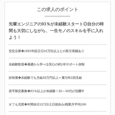
この求人のポイント
先輩エンジニアの93％が未経験スタート◎自分の時
間も大切にしながら、一生モノのスキルを手に入れ
よう！
安定企業◆1993年設立◎10万社以上との取引実績あり
未経験歓迎◆基礎から学べる安心の約1年サポート体制
好待遇◆未経験でも月給28万円以上＋賞与年2回支給
若手限定募集◆93％以上が未経験！20～30代が活躍中
オフも充実◆年間休日127日/土日祝休み/残業月平均10H