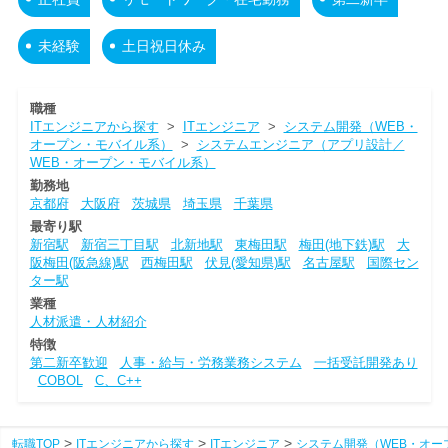
未経験
土日祝日休み
職種
ITエンジニアから探す
>
ITエンジニア
>
システム開発（WEB・
オープン・モバイル系）
>
システムエンジニア（アプリ設計／
WEB・オープン・モバイル系）
勤務地
京都府
大阪府
茨城県
埼玉県
千葉県
最寄り駅
新宿駅
新宿三丁目駅
北新地駅
東梅田駅
梅田(地下鉄)駅
大
阪梅田(阪急線)駅
西梅田駅
伏見(愛知県)駅
名古屋駅
国際セン
ター駅
業種
人材派遣・人材紹介
特徴
第二新卒歓迎
人事・給与・労務業務システム
一括受託開発あり
COBOL
C、C++
転職TOP
ITエンジニアから探す
ITエンジニア
システム開発（WEB・オー