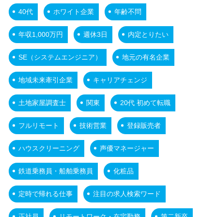
40代
ホワイト企業
年齢不問
年収1,000万円
週休3日
内定とりたい
SE（システムエンジニア）
地元の有名企業
地域未来牽引企業
キャリアチェンジ
土地家屋調査士
関東
20代 初めて転職
フルリモート
技術営業
登録販売者
ハウスクリーニング
声優マネージャー
鉄道乗務員・船舶乗務員
化粧品
定時で帰れる仕事
注目の求人検索ワード
正社員
リモートワーク・在宅勤務
第二新卒