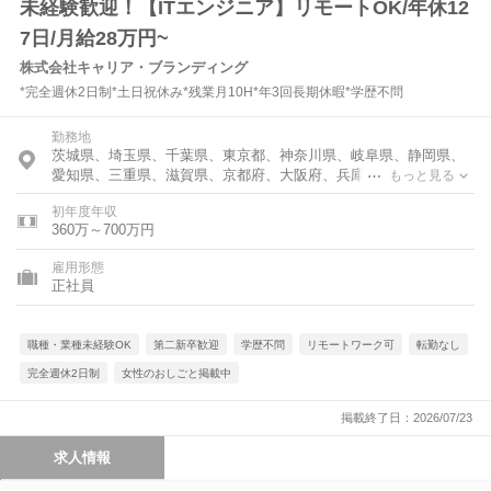
未経験歓迎！【ITエンジニア】リモートOK/年休12
7日/月給28万円~
株式会社キャリア・ブランディング
*完全週休2日制*土日祝休み*残業月10H*年3回長期休暇*学歴不問
勤務地
茨城県、埼玉県、千葉県、東京都、神奈川県、岐阜県、静岡県、
愛知県、三重県、滋賀県、京都府、大阪府、兵庫県、奈良県、和
もっと見る
歌山県
初年度年収
360万～700万円
雇用形態
正社員
職種・業種未経験OK
第二新卒歓迎
学歴不問
リモートワーク可
転勤なし
完全週休2日制
女性のおしごと掲載中
掲載終了日：2026/07/23
求人情報