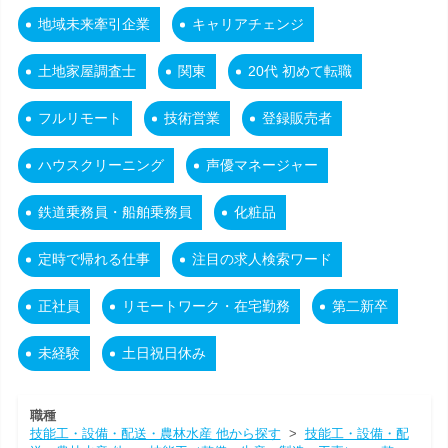
地域未来牽引企業
キャリアチェンジ
土地家屋調査士
関東
20代 初めて転職
フルリモート
技術営業
登録販売者
ハウスクリーニング
声優マネージャー
鉄道乗務員・船舶乗務員
化粧品
定時で帰れる仕事
注目の求人検索ワード
正社員
リモートワーク・在宅勤務
第二新卒
未経験
土日祝日休み
職種
技能工・設備・配送・農林水産 他から探す
>
技能工・設備・配