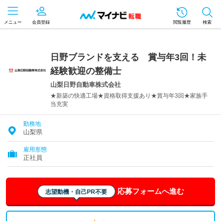
メニュー
会員登録
閲覧履歴
検索
日野ブランドを支える 賞与年3回！未
経験歓迎の整備士
山梨日野自動車株式会社
★新築の快適工場★資格取得支援あり★賞与年3回★家族手
当充実
勤務地
山梨県
雇用形態
正社員
応募フォームへ進む
志望動機・自己PR不要