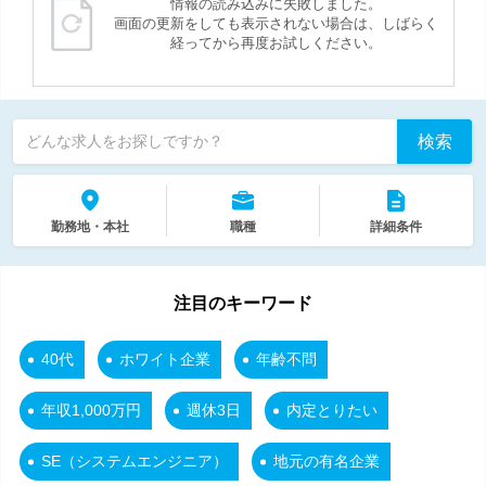
情報の読み込みに失敗しました。
画面の更新をしても表示されない場合は、しばらく
経ってから再度お試しください。
検索
どんな求人をお探しですか？
勤務地・本社
職種
詳細条件
注目のキーワード
40代
ホワイト企業
年齢不問
年収1,000万円
週休3日
内定とりたい
SE（システムエンジニア）
地元の有名企業