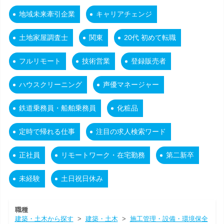
地域未来牽引企業
キャリアチェンジ
土地家屋調査士
関東
20代 初めて転職
フルリモート
技術営業
登録販売者
ハウスクリーニング
声優マネージャー
鉄道乗務員・船舶乗務員
化粧品
定時で帰れる仕事
注目の求人検索ワード
正社員
リモートワーク・在宅勤務
第二新卒
未経験
土日祝日休み
職種
建築・土木から探す
>
建築・土木
>
施工管理・設備・環境保全