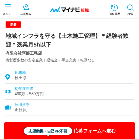
メニュー
会員登録
閲覧履歴
検索
新着
地域インフラを守る【土木施工管理】＊経験者歓
迎＊残業月5h以下
有限会社阿部工務店
表彰歴多数の安定企業｜退職金・手当充実｜転勤なし
勤務地
秋田県
初年度年収
460万～580万円
雇用形態
正社員
応募フォームへ進む
志望動機・自己PR不要