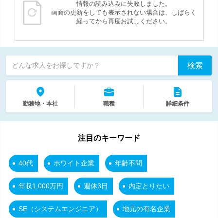
情報の読み込みに失敗しました。
画面の更新をしても表示されない場合は、しばらく
経ってから再度お試しください。
検索
どんな求人をお探しですか？
勤務地・本社
職種
詳細条件
注目のキーワード
40代
ホワイト企業
年齢不問
年収1,000万円
週休3日
内定とりたい
SE（システムエンジニア）
地元の有名企業