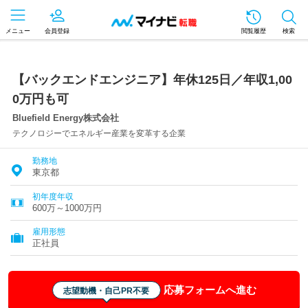
メニュー
会員登録
閲覧履歴
検索
【バックエンドエンジニア】年休125日／年収1,00
0万円も可
Bluefield Energy株式会社
テクノロジーでエネルギー産業を変革する企業
勤務地
東京都
初年度年収
600万～1000万円
雇用形態
正社員
応募フォームへ進む
志望動機・自己PR不要