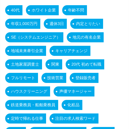
40代
ホワイト企業
年齢不問
年収1,000万円
週休3日
内定とりたい
SE（システムエンジニア）
地元の有名企業
地域未来牽引企業
キャリアチェンジ
土地家屋調査士
関東
20代 初めて転職
フルリモート
技術営業
登録販売者
ハウスクリーニング
声優マネージャー
鉄道乗務員・船舶乗務員
化粧品
定時で帰れる仕事
注目の求人検索ワード