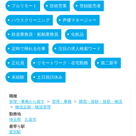
フルリモート
技術営業
登録販売者
ハウスクリーニング
声優マネージャー
鉄道乗務員・船舶乗務員
化粧品
定時で帰れる仕事
注目の求人検索ワード
正社員
リモートワーク・在宅勤務
第二新卒
未経験
土日祝日休み
職種
管理・事務から探す
>
管理・事務
>
購買・資材・貿易・物流
>
物流企画・物流管理
勤務地
埼玉県
久喜市
最寄り駅
鷲宮駅