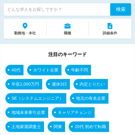
検索
どんな求人をお探しですか？
勤務地・本社
職種
詳細条件
注目のキーワード
40代
ホワイト企業
年齢不問
年収1,000万円
週休3日
内定とりたい
SE（システムエンジニア）
地元の有名企業
地域未来牽引企業
キャリアチェンジ
土地家屋調査士
関東
20代 初めて転職