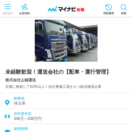
メニュー
会員登録
閲覧履歴
検索
未経験歓迎！運送会社の【配車・運行管理】
株式会社山城運送
京都に根差して60年以上！自社整備工場をもつ総合物流企業
勤務地
埼玉県
初年度年収
446万～638万円
雇用形態