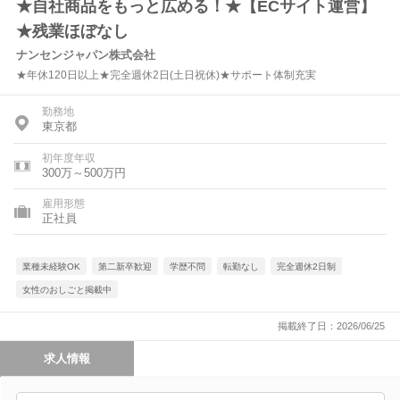
★自社商品をもっと広める！★【ECサイト運営】
★残業ほぼなし
ナンセンジャパン株式会社
★年休120日以上★完全週休2日(土日祝休)★サポート体制充実
勤務地
東京都
初年度年収
300万～500万円
雇用形態
正社員
業種未経験OK
第二新卒歓迎
学歴不問
転勤なし
完全週休2日制
女性のおしごと掲載中
掲載終了日：2026/06/25
求人情報