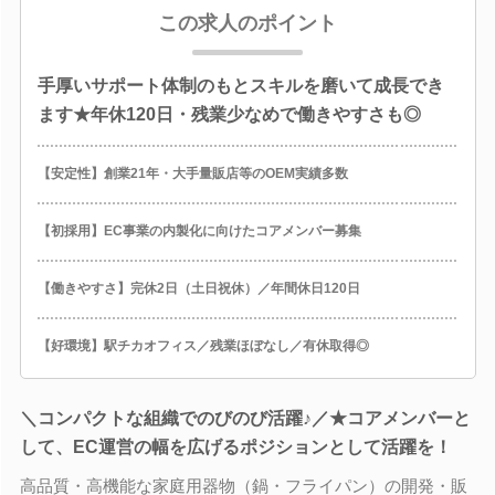
この求人のポイント
手厚いサポート体制のもとスキルを磨いて成長でき
ます★年休120日・残業少なめで働きやすさも◎
【安定性】創業21年・大手量販店等のOEM実績多数
【初採用】EC事業の内製化に向けたコアメンバー募集
【働きやすさ】完休2日（土日祝休）／年間休日120日
【好環境】駅チカオフィス／残業ほぼなし／有休取得◎
＼コンパクトな組織でのびのび活躍♪／★コアメンバーと
して、EC運営の幅を広げるポジションとして活躍を！
高品質・高機能な家庭用器物（鍋・フライパン）の開発・販