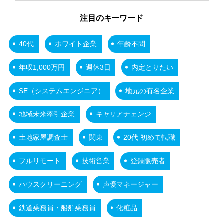
注目のキーワード
40代
ホワイト企業
年齢不問
年収1,000万円
週休3日
内定とりたい
SE（システムエンジニア）
地元の有名企業
地域未来牽引企業
キャリアチェンジ
土地家屋調査士
関東
20代 初めて転職
フルリモート
技術営業
登録販売者
ハウスクリーニング
声優マネージャー
鉄道乗務員・船舶乗務員
化粧品