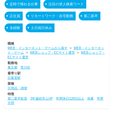
定時で帰れる仕事
注目の求人検索ワード
正社員
リモートワーク・在宅勤務
第二新卒
未経験
土日祝日休み
職種
WEB・インターネット・ゲームから探す
>
WEB・インターネッ
ト・ゲーム
>
WEBショップ・ECサイト運営
>
WEBショップ・
ECサイト運営
勤務地
東京都
荒川区
最寄り駅
日暮里駅
業種
日用品・雑貨
特徴
第二新卒歓迎
3年連続売上UP
年間休日120日以上
急募
学歴
不問