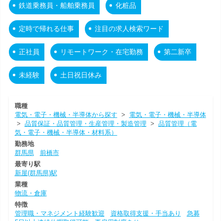
鉄道乗務員・船舶乗務員
化粧品
定時で帰れる仕事
注目の求人検索ワード
正社員
リモートワーク・在宅勤務
第二新卒
未経験
土日祝日休み
職種
電気・電子・機械・半導体から探す
>
電気・電子・機械・半導体
>
品質保証・品質管理・生産管理・製造管理
>
品質管理（電
気・電子・機械・半導体・材料系）
勤務地
群馬県
前橋市
最寄り駅
新屋(群馬県)駅
業種
物流・倉庫
特徴
管理職・マネジメント経験歓迎
資格取得支援・手当あり
急募