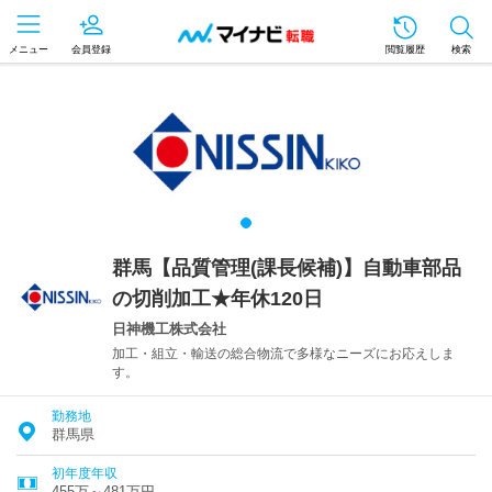
メニュー
会員登録
閲覧履歴
検索
群馬【品質管理(課長候補)】自動車部品
の切削加工★年休120日
日神機工株式会社
加工・組立・輸送の総合物流で多様なニーズにお応えしま
す。
勤務地
群馬県
初年度年収
455万～481万円