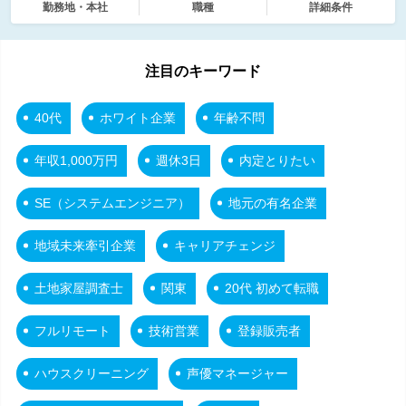
勤務地・本社
職種
詳細条件
注目のキーワード
40代
ホワイト企業
年齢不問
年収1,000万円
週休3日
内定とりたい
SE（システムエンジニア）
地元の有名企業
地域未来牽引企業
キャリアチェンジ
土地家屋調査士
関東
20代 初めて転職
フルリモート
技術営業
登録販売者
ハウスクリーニング
声優マネージャー