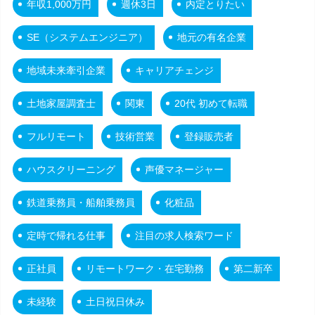
年収1,000万円
週休3日
内定とりたい
SE（システムエンジニア）
地元の有名企業
地域未来牽引企業
キャリアチェンジ
土地家屋調査士
関東
20代 初めて転職
フルリモート
技術営業
登録販売者
ハウスクリーニング
声優マネージャー
鉄道乗務員・船舶乗務員
化粧品
定時で帰れる仕事
注目の求人検索ワード
正社員
リモートワーク・在宅勤務
第二新卒
未経験
土日祝日休み