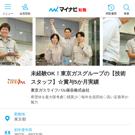
メニュー
会員登録
閲覧履歴
検索
未経験OK！東京ガスグループの【技術
スタッフ】☆賞与5か月実績
東京ガスライフバル保谷株式会社
希望休を最大限考慮◇残業少◇毎年全員昇給◇高い定着率が
魅力
勤務地
東京都
初年度年収
350万～550万円