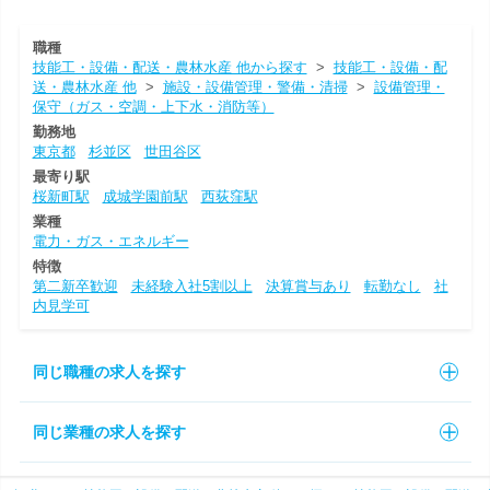
職種
技能工・設備・配送・農林水産 他から探す
>
技能工・設備・配
送・農林水産 他
>
施設・設備管理・警備・清掃
>
設備管理・
保守（ガス・空調・上下水・消防等）
勤務地
東京都
杉並区
世田谷区
最寄り駅
桜新町駅
成城学園前駅
西荻窪駅
業種
電力・ガス・エネルギー
特徴
第二新卒歓迎
未経験入社5割以上
決算賞与あり
転勤なし
社
内見学可
同じ職種の求人を探す
同じ業種の求人を探す