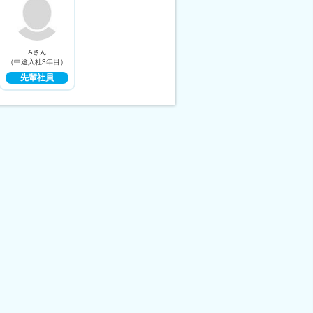
Aさん
（中途入社3年目）
先輩社員