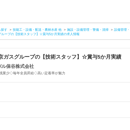
ら探す
技能工・設備・配送・農林水産 他
施設・設備管理・警備・清掃
設備管理・
グループの【技術スタッフ】☆賞与5か月実績の求人情報
京ガスグループの【技術スタッフ】☆賞与5か月実績
バル保谷株式会社
残業少◇毎年全員昇給◇高い定着率が魅力