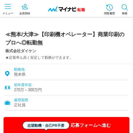
メニュー
会員登録
閲覧履歴
検索
≪熊本/大津≫【印刷機オペレーター】商業印刷の
プロへ◎転勤無
株式会社ダイケン
★定着率も高く安定して勤務ができます。
勤務地
熊本県
初年度年収
270万～300万円
雇用形態
正社員
応募フォームへ進む
志望動機・自己PR不要