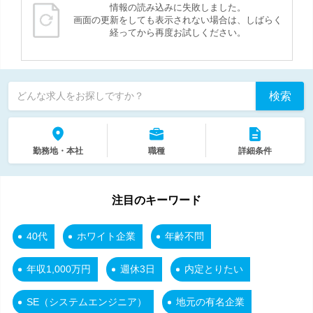
情報の読み込みに失敗しました。
画面の更新をしても表示されない場合は、しばらく
経ってから再度お試しください。
検索
どんな求人をお探しですか？
勤務地・本社
職種
詳細条件
注目のキーワード
40代
ホワイト企業
年齢不問
年収1,000万円
週休3日
内定とりたい
SE（システムエンジニア）
地元の有名企業