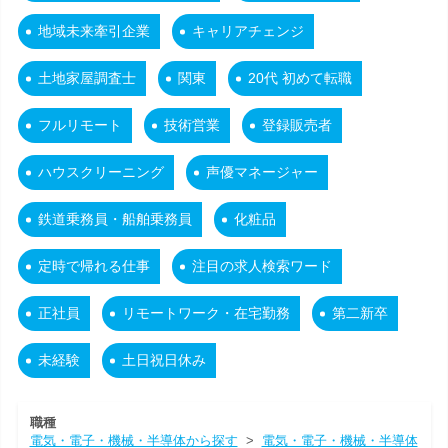
地域未来牽引企業
キャリアチェンジ
土地家屋調査士
関東
20代 初めて転職
フルリモート
技術営業
登録販売者
ハウスクリーニング
声優マネージャー
鉄道乗務員・船舶乗務員
化粧品
定時で帰れる仕事
注目の求人検索ワード
正社員
リモートワーク・在宅勤務
第二新卒
未経験
土日祝日休み
職種
電気・電子・機械・半導体から探す
>
電気・電子・機械・半導体