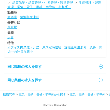
>
品質保証・品質管理・生産管理・製造管理
>
生産管理・製造
管理（電気・電子・機械・半導体・材料系）
勤務地
熊本県
菊池郡大津町
最寄り駅
原水駅
業種
広告
特徴
オフィス内禁煙・分煙
原則定時退社
退職金制度あり
急募
育
児中の社員在籍中
同じ職種の求人を探す
同じ業種の求人を探す
転職TOP
電気・電子・機械・半導体から探す
電気・電子・機械・半導体
© Mynavi Corporation