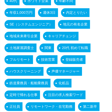
40代
ホワイト企業
年齢不問
年収1,000万円
週休3日
内定とりたい
SE（システムエンジニア）
地元の有名企業
地域未来牽引企業
キャリアチェンジ
土地家屋調査士
関東
20代 初めて転職
フルリモート
技術営業
登録販売者
ハウスクリーニング
声優マネージャー
鉄道乗務員・船舶乗務員
化粧品
定時で帰れる仕事
注目の求人検索ワード
正社員
リモートワーク・在宅勤務
第二新卒