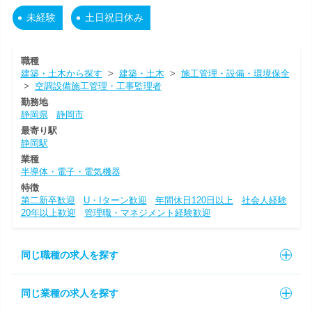
未経験
土日祝日休み
職種
建築・土木から探す
>
建築・土木
>
施工管理・設備・環境保全
>
空調設備施工管理・工事監理者
勤務地
静岡県
静岡市
最寄り駅
静岡駅
業種
半導体・電子・電気機器
特徴
第二新卒歓迎
U・Iターン歓迎
年間休日120日以上
社会人経験
20年以上歓迎
管理職・マネジメント経験歓迎
同じ職種の求人を探す
同じ業種の求人を探す