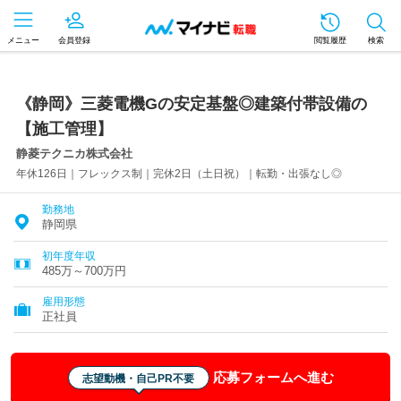
メニュー
会員登録
閲覧履歴
検索
《静岡》三菱電機Gの安定基盤◎建築付帯設備の
【施工管理】
静菱テクニカ株式会社
年休126日｜フレックス制｜完休2日（土日祝）｜転勤・出張なし◎
勤務地
静岡県
初年度年収
485万～700万円
雇用形態
正社員
応募フォームへ進む
志望動機・自己PR不要